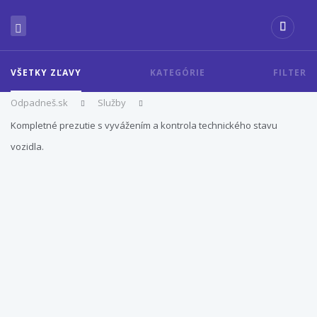
VŠETKY ZĽAVY
KATEGÓRIE
FILTER
Odpadneš.sk
Služby
Kompletné prezutie s vyvážením a kontrola technického stavu
vozidla.