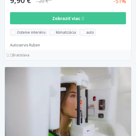
9,90 €
51
20 €
Zobraziť viac
čistenie interiéru
klimatizácia
auto
Autoservis Ruben
Bratislava