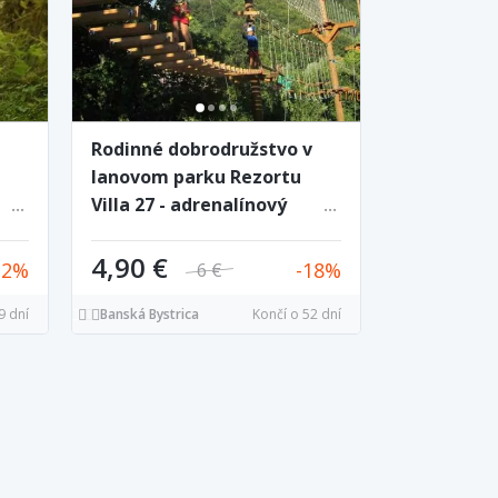
Rodinné dobrodružstvo v
lanovom parku Rezortu
Villa 27 - adrenalínový
tre
zážitok pre deti aj
ľká
dospelých
4,90 €
32
18
6 €
9 dní
Banská Bystrica
Končí o 52 dní