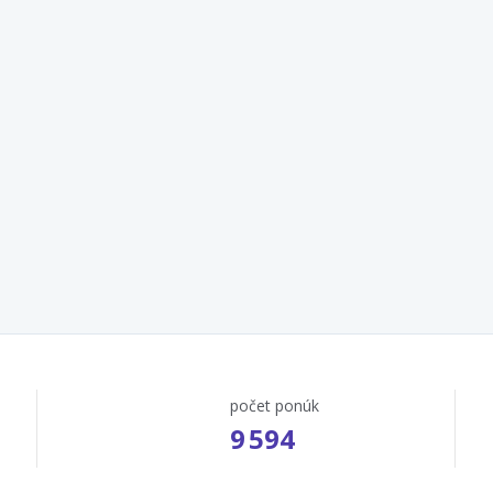
počet ponúk
9 594