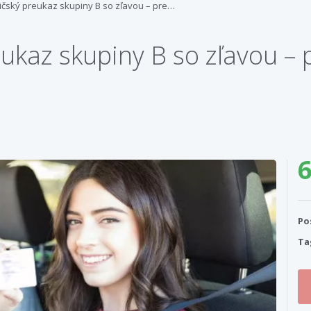
ičský preukaz skupiny B so zľavou – pre…
ukaz skupiny B so zľavou – 
6
Po
Ta