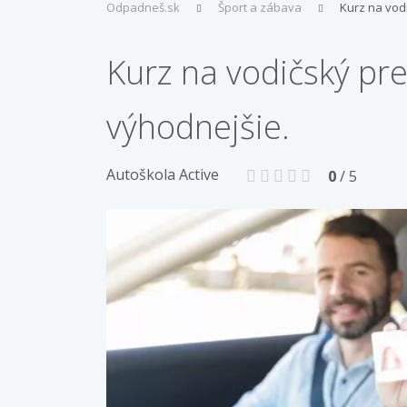
Odpadneš.sk
Šport a zábava
Kurz na vod
Kurz na vodičský pre
výhodnejšie.
Autoškola Active
0
/ 5