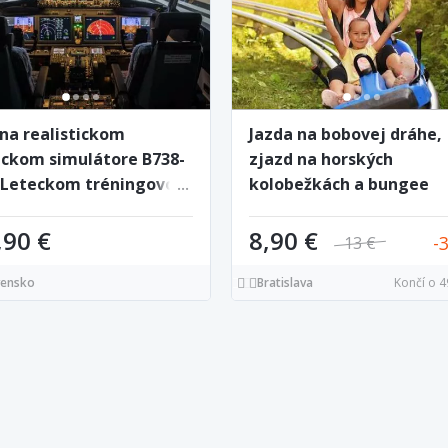
 na realistickom
Jazda na bobovej dráhe,
eckom simulátore B738-
zjazd na horských
 Leteckom tréningovom
kolobežkách a bungee
tre v Poprade
trampolíny v letnom cen
zábavy Snowparadise Ve
,90 €
8,90 €
13 €
Rača
vensko
Bratislava
Končí o 4