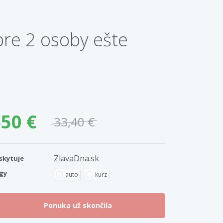
pre 2 osoby ešte
50 €
33,40 €
ZlavaDna.sk
skytuje
gy
auto
kurz