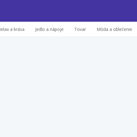
Relax a krása
Jedlo a nápoje
Tovar
Móda a oblečenie