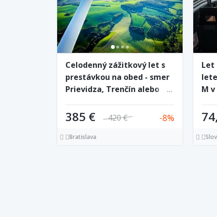
Celodenný zážitkový let s
Let
prestávkou na obed - smer
let
Prievidza, Trenčín alebo
M v
Tatry
cen
385 €
74
8
420 €
Bratislava
Slo