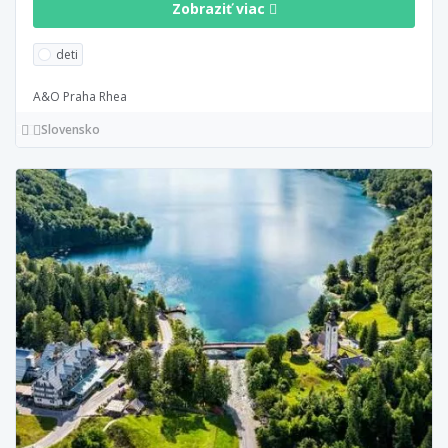
Zobraziť viac
deti
A&O Praha Rhea
Slovensko