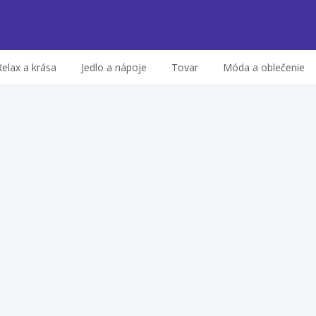
Relax a krása
Jedlo a nápoje
Tovar
Móda a oblečenie