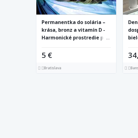
Permanentka do solária –
Den
krása, bronz a vitamín D -
dos
Harmonické prostredie pre
bie
dokonalý relax
kli
5 €
34
Bratislava
Bans