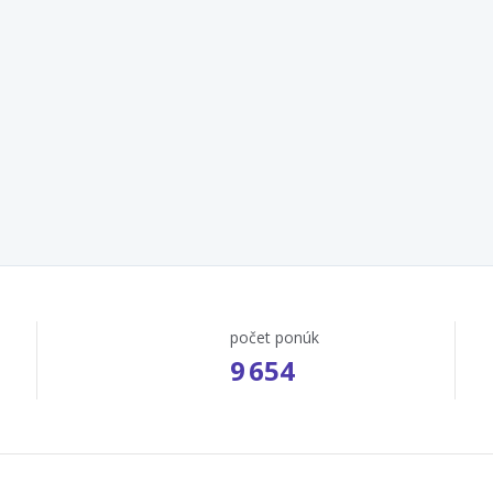
počet ponúk
9 654