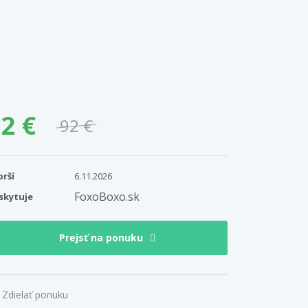
2 €
92 €
prší
6.11.2026
FoxoBoxo.sk
skytuje
Prejsť na ponuku
Zdielať ponuku