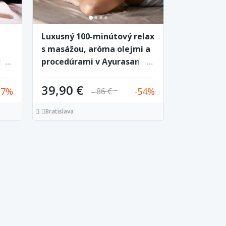
Luxusný 100-minútový relax
s masážou, aróma olejmi a
n
procedúrami v Ayurasan
39,90 €
27
54
86 €
Bratislava