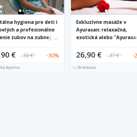
tálna hygiena pre deti i
Exkluzívne masáže v
pelých a profesionálne
Ayurasan: relaxačná,
lenie zubov na zubnej
exotická alebo "Ayurasa
nike Dentmedik
VIP"
,90 €
26,90 €
30
50 €
37 €
ká Bystrica
Bratislava