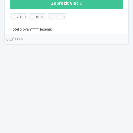
Zobraziť viac
vstup
drink
sauna
Hotel Slovan**** Jeseník
Česko