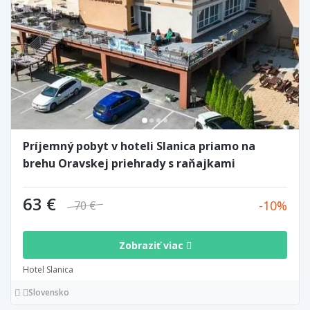
Príjemný pobyt v hoteli Slanica priamo na
brehu Oravskej priehrady s raňajkami
63 €
10
70 €
Zobraziť viac
Hotel Slanica
Slovensko