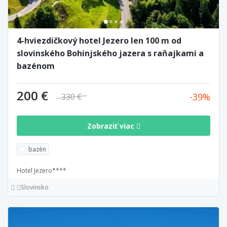
4-hviezdičkový hotel Jezero len 100 m od
slovinského Bohinjského jazera s raňajkami a
bazénom
200 €
39
330 €
Zobraziť viac
bazén
Hotel Jezero****
Slovinsko