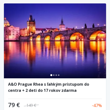
A&O Prague Rhea s ľahkým prístupom do
centra + 2 deti do 17 rokov zdarma
79 €
47
149 €