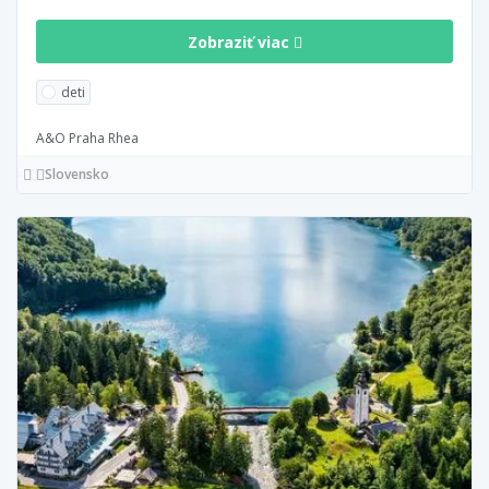
Zobraziť viac
deti
A&O Praha Rhea
Slovensko