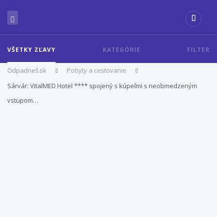
VŠETKY ZĽAVY
KATEGÓRIE
FILTER
Odpadneš.sk
Pobyty a cestovanie
Sárvár: VitalMED Hotel **** spojený s kúpeľmi s neobmedzeným
vstupom…