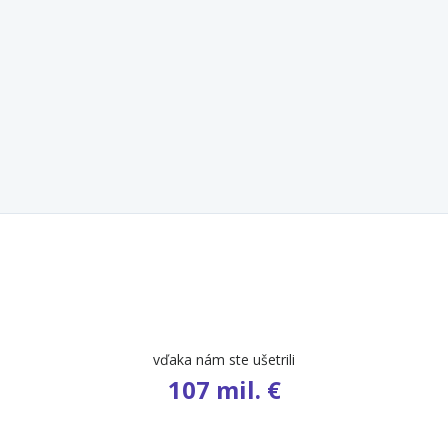
počet ponúk
9 460