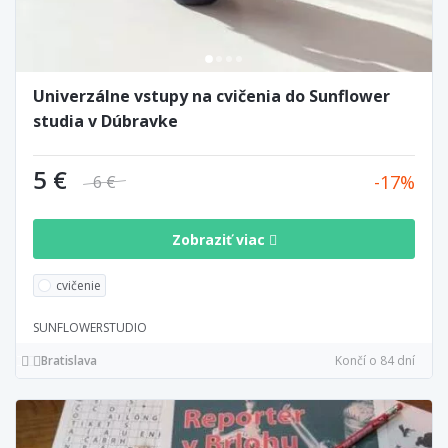
Univerzálne vstupy na cvičenia do Sunflower
studia v Dúbravke
5 €
17
6 €
Zobraziť viac
cvičenie
SUNFLOWERSTUDIO
Bratislava
Končí o 84 dní