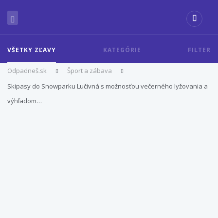
VŠETKY ZĽAVY
KATEGÓRIE
FILTER
Odpadneš.sk
Šport a zábava
Skipasy do Snowparku Lučivná s možnosťou večerného lyžovania a
výhľadom…