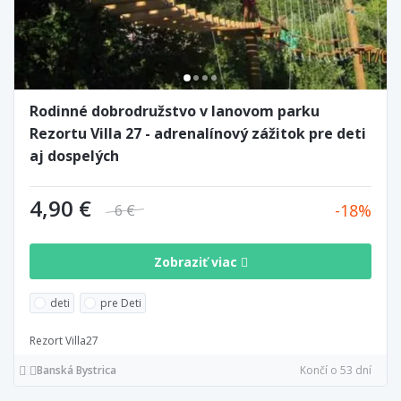
Rodinné dobrodružstvo v lanovom parku
Rezortu Villa 27 - adrenalínový zážitok pre deti
aj dospelých
4,90 €
18
6 €
Zobraziť viac
deti
pre Deti
Rezort Villa27
Banská Bystrica
Končí o 53 dní