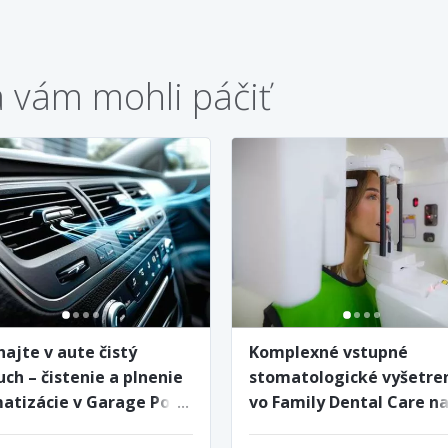
a vám mohli páčiť
hajte v aute čistý
Komplexné vstupné
ch – čistenie a plnenie
stomatologické vyšetre
matizácie v Garage Point
vo Family Dental Care n
Štúrovej - vyhotovenie 