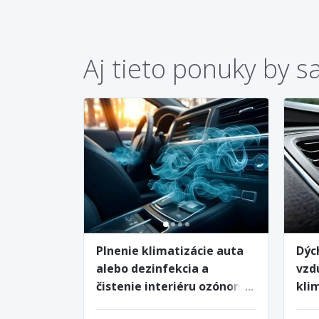
Aj tieto ponuky by s
Plnenie klimatizácie auta
Dýc
alebo dezinfekcia a
vzdu
čistenie interiéru ozónom v
kli
Petržalke