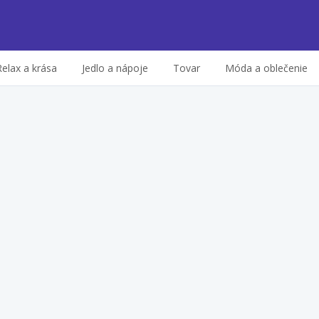
Relax a krása
Jedlo a nápoje
Tovar
Móda a oblečenie