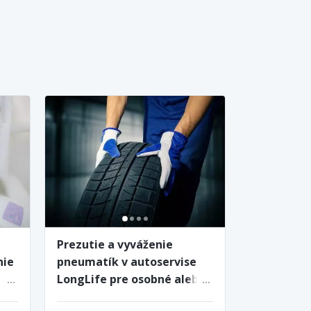
Prezutie a vyváženie
nie
pneumatík v autoservise
a
LongLife pre osobné alebo
RTG
SUV auto