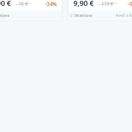
snímkov v cene
90 €
9,90 €
34
15 €
119 €
islava
Bratislava
Končí o 8