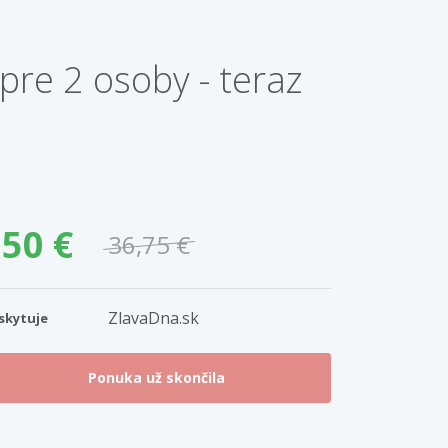
pre 2 osoby - teraz
50 €
36,75 €
ZlavaDna.sk
skytuje