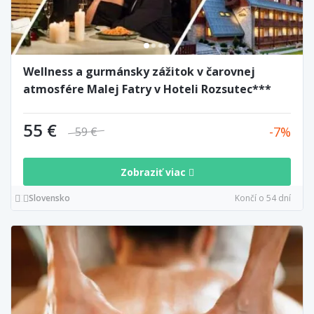
Wellness a gurmánsky zážitok v čarovnej
atmosfére Malej Fatry v Hoteli Rozsutec***
55 €
7
59 €
Zobraziť viac
Slovensko
Končí o 54 dní