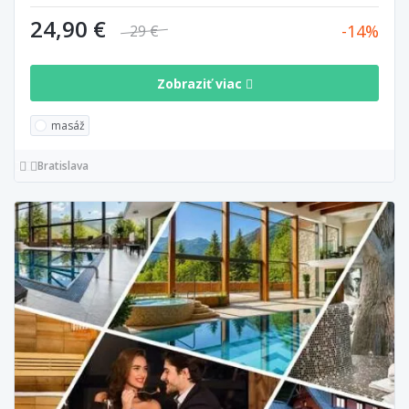
24,90 €
14
29 €
Zobraziť viac
masáž
Bratislava