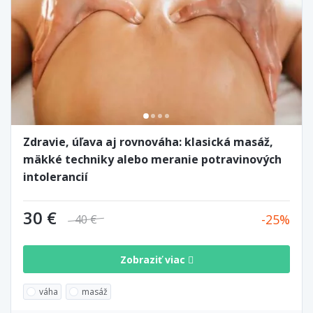
Zdravie, úľava aj rovnováha: klasická masáž,
mäkké techniky alebo meranie potravinových
intolerancií
30 €
25
40 €
Zobraziť viac
váha
masáž