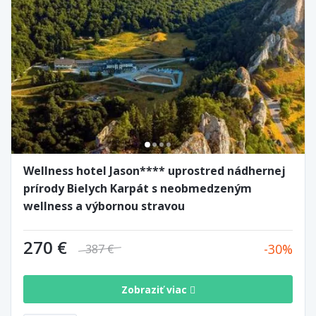
Wellness hotel Jason**** uprostred nádhernej
prírody Bielych Karpát s neobmedzeným
wellness a výbornou stravou
270 €
30
387 €
Zobraziť viac