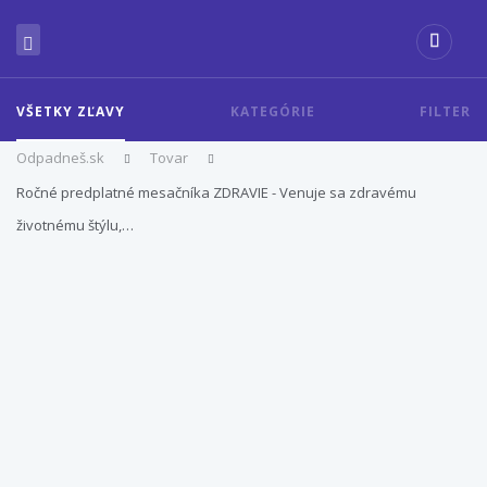
VŠETKY ZĽAVY
KATEGÓRIE
FILTER
Odpadneš.sk
Tovar
Ročné predplatné mesačníka ZDRAVIE - Venuje sa zdravému
životnému štýlu,…