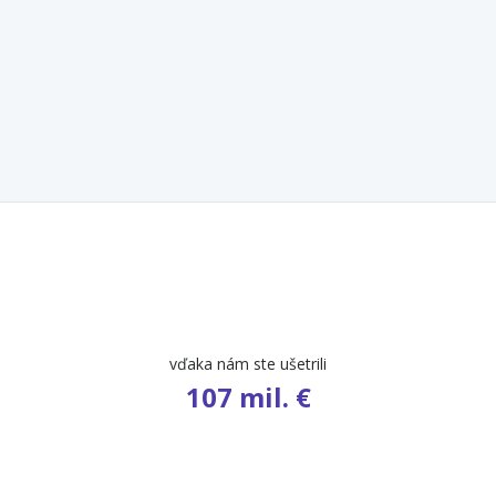
počet ponúk
9 544