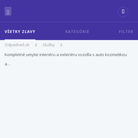
VŠETKY ZĽAVY
KATEGÓRIE
FILTER
Odpadneš.sk
Služby
Kompletné umytie interiéru a exteriéru vozidla s auto kozmetikou
a…