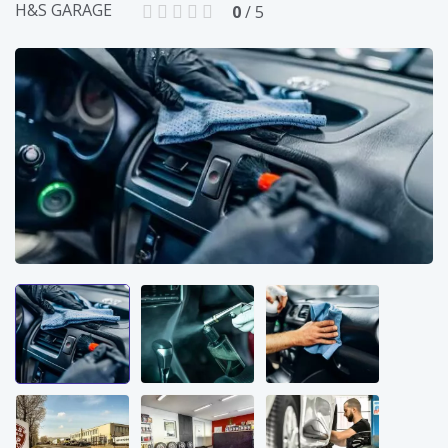
H&S GARAGE
0
/ 5