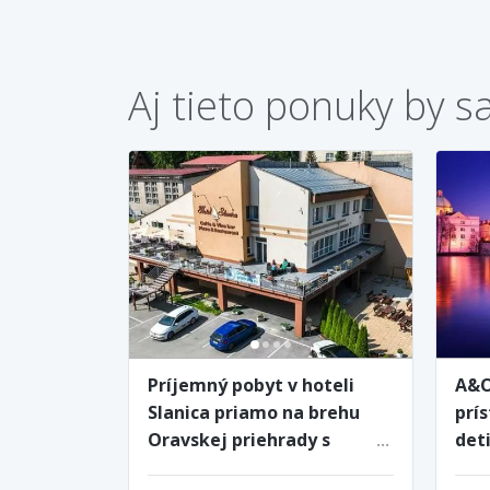
Aj tieto ponuky by s
Príjemný pobyt v hoteli
A&O
Slanica priamo na brehu
prí
Oravskej priehrady s
det
raňajkami