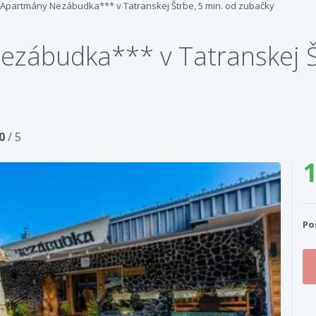
 Apartmány Nezábudka*** v Tatranskej Štrbe, 5 min. od zubačky
zábudka*** v Tatranskej Š
0
/ 5
1
Po