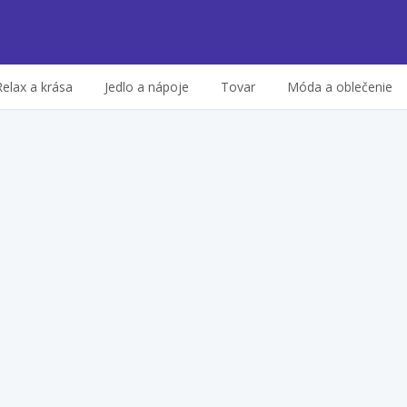
Relax a krása
Jedlo a nápoje
Tovar
Móda a oblečenie