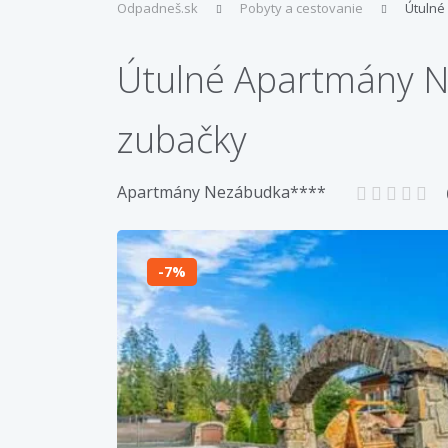
Odpadneš.sk
Pobyty a cestovanie
Útulné
Útulné Apartmány Ne
zubačky
Apartmány Nezábudka****
7