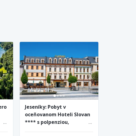
ero
Jeseníky: Pobyt v
oceňovanom Hoteli Slovan
**** s polpenziou,
privátnym vstupom do