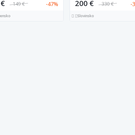
 €
200 €
47
149 €
330 €
vensko
Slovinsko