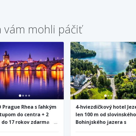
a vám mohli páčiť
 Prague Rhea s ľahkým
4-hviezdičkový hotel Jez
stupom do centra + 2
len 100 m od slovinského
i do 17 rokov zdarma
Bohinjského jazera s
raňajkami a bazénom