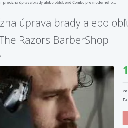
rih, precízna úprava brady alebo obľúbené Combo pre moderného…
ecízna úprava brady alebo o
The Razors BarberShop
5
1
Po
Ta