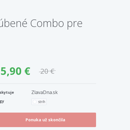
bľúbené Combo pre
5,90 €
20 €
ZlavaDna.sk
skytuje
gy
strih