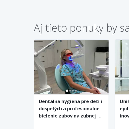
Aj tieto ponuky by s
Dentálna hygiena pre deti i
Uni
dospelých a profesionálne
epil
bielenie zubov na zubnej
ino
klinike Dentmedik
tma