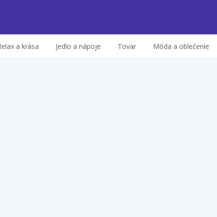
Relax a krása
Jedlo a nápoje
Tovar
Móda a oblečenie