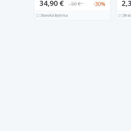
vho
34,90 €
2,
30
50 €
Banská Bystrica
Brat