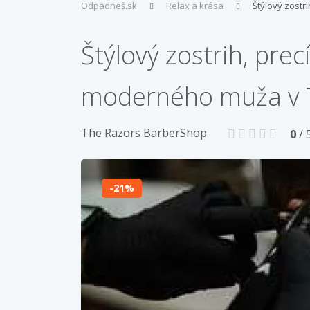
Odpadneš.sk
Relax a krása
Štýlový zost
Štýlový zostrih, pr
moderného muža v 
The Razors BarberShop
0
/ 
21