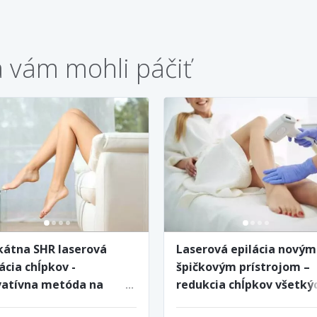
a vám mohli páčiť
kátna SHR laserová
Laserová epilácia novým
ácia chĺpkov -
špičkovým prístrojom –
vatívna metóda na
redukcia chĺpkov všetký
vé aj svetlé chĺpky,
farieb vďaka využitiu 3