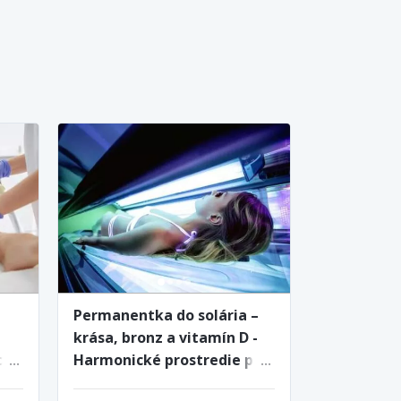
Permanentka do solária –
krása, bronz a vitamín D -
ch
Harmonické prostredie pre
dokonalý relax