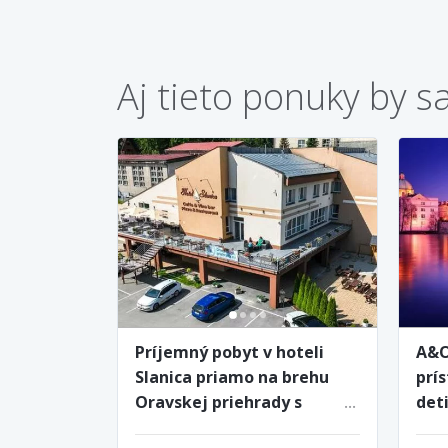
Aj tieto ponuky by s
Príjemný pobyt v hoteli
A&O
Slanica priamo na brehu
prí
Oravskej priehrady s
det
raňajkami