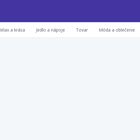
Relax a krása
Jedlo a nápoje
Tovar
Móda a oblečenie