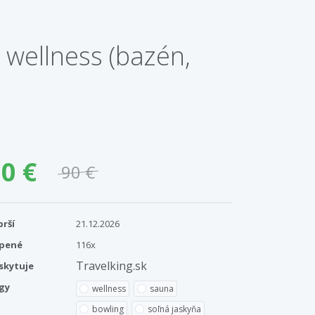
 wellness (bazén,
0 €
90 €
prší
21.12.2026
pené
116x
Travelking.sk
skytuje
gy
wellness
sauna
bowling
soľná jaskyňa