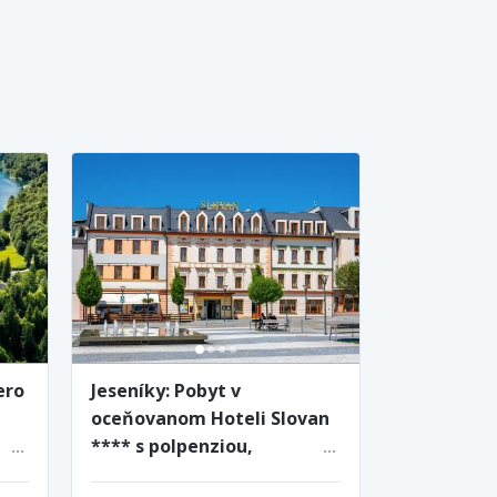
ero
Jeseníky: Pobyt v
oceňovanom Hoteli Slovan
**** s polpenziou,
privátnym vstupom do