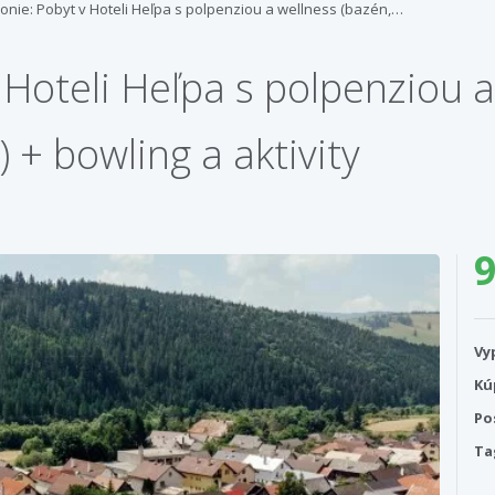
onie: Pobyt v Hoteli Heľpa s polpenziou a wellness (bazén,…
Hoteli Heľpa s polpenziou a
 + bowling a aktivity
9
Vy
Kú
Po
Ta