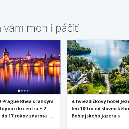
a vám mohli páčiť
 Prague Rhea s ľahkým
4-hviezdičkový hotel Jez
stupom do centra + 2
len 100 m od slovinského
i do 17 rokov zdarma
Bohinjského jazera s
raňajkami a bazénom