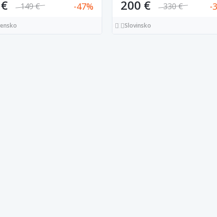
 €
200 €
47
149 €
330 €
vensko
Slovinsko