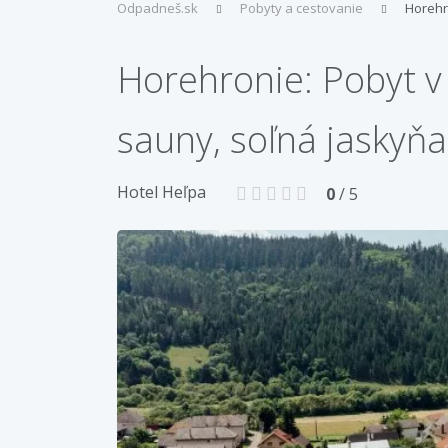
Odpadneš.sk
Pobyty a cestovanie
Horehr
Horehronie: Pobyt v 
sauny, soľná jaskyňa)
Hotel Heľpa
0
/ 5