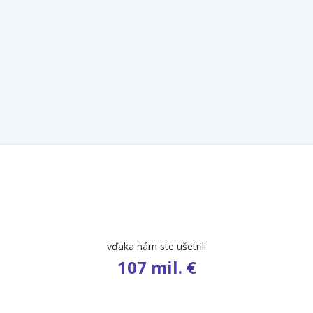
počet ponúk
9 631