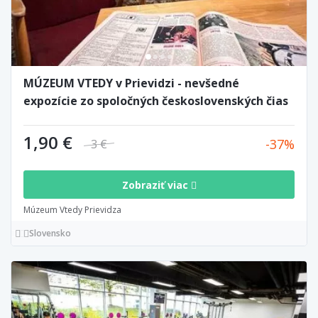
MÚZEUM VTEDY v Prievidzi - nevšedné
expozície zo spoločných československých čias
1,90 €
37
3 €
Zobraziť viac
Múzeum Vtedy Prievidza
Slovensko