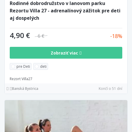
Rodinné dobrodružstvo v lanovom parku
Rezortu Villa 27 - adrenalínový zážitok pre deti
aj dospelých
4,90 €
18
6 €
Zobraziť viac
pre Deti
deti
Rezort Villa27
Banská Bystrica
Končí o 51 dní