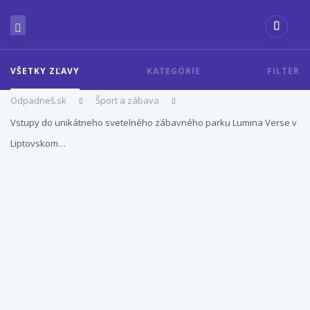
VŠETKY ZĽAVY
KATEGÓRIE
FILTER
Odpadneš.sk
Šport a zábava
Vstupy do unikátneho svetelného zábavného parku Lumina Verse v
Liptovskom…