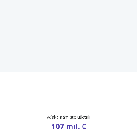
počet ponúk
9 654