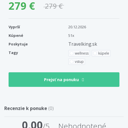
279 €
279 €
Vyprší
20.12.2026
Kúpené
51x
Travelking.sk
Poskytuje
Tagy
wellness
kúpele
vstup
Prejsť na ponuku
Recenzie k ponuke
(0)
0,00
/5
Nehodnotené