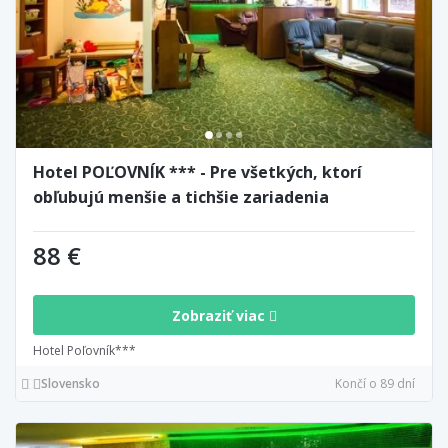
Hotel POĽOVNÍK *** - Pre všetkých, ktorí
obľubujú menšie a tichšie zariadenia
88 €
Zobraziť viac
Hotel Poľovník***
Slovensko
Končí o 89 dní