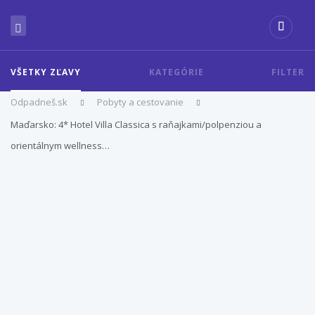
VŠETKY ZĽAVY
KATEGÓRIE
FILTER
Odpadneš.sk
Pobyty a cestovanie
Maďarsko: 4* Hotel Villa Classica s raňajkami/polpenziou a
orientálnym wellness…