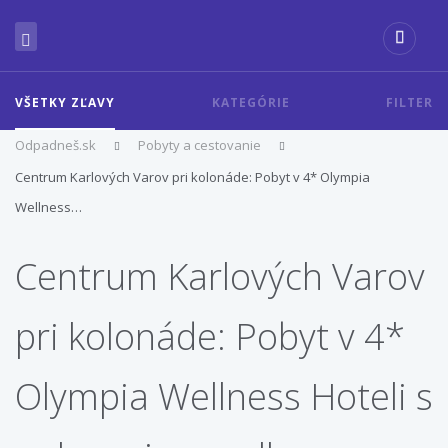
VŠETKY ZĽAVY
KATEGÓRIE
FILTER
Odpadneš.sk
Pobyty a cestovanie
Centrum Karlových Varov pri kolonáde: Pobyt v 4* Olympia
Wellness…
Centrum Karlových Varov
pri kolonáde: Pobyt v 4*
Olympia Wellness Hoteli s