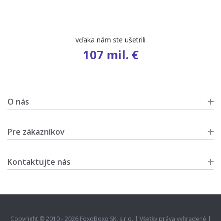
počet ponúk
9 401
O nás
Pre zákazníkov
Kontaktujte nás
Copyright © 2010 - 2026 FoxoBoxo SK, s.r.o. | Všetky práva vyhradené |