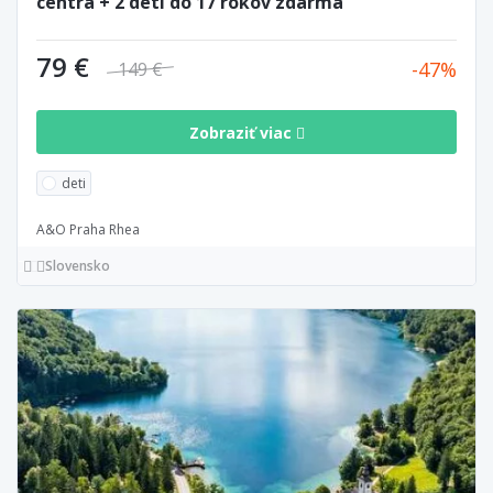
centra + 2 deti do 17 rokov zdarma
79 €
47
149 €
Zobraziť viac
deti
A&O Praha Rhea
Slovensko