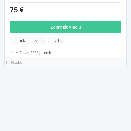
75 €
Zobraziť viac
drink
sauna
vstup
Hotel Slovan**** Jeseník
Česko