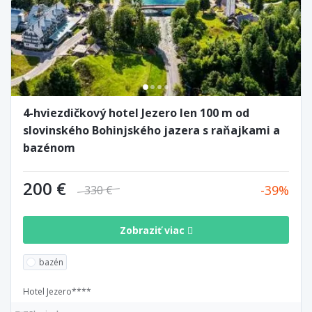
4-hviezdičkový hotel Jezero len 100 m od
slovinského Bohinjského jazera s raňajkami a
bazénom
200 €
39
330 €
Zobraziť viac
bazén
Hotel Jezero****