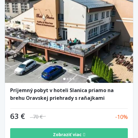
Príjemný pobyt v hoteli Slanica priamo na
brehu Oravskej priehrady s raňajkami
63 €
10
70 €
Zobraziť viac