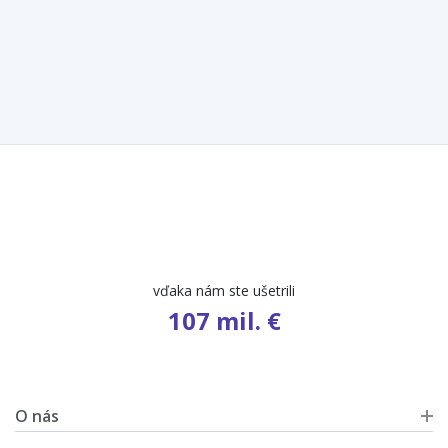
počet ponúk
9 654
O nás