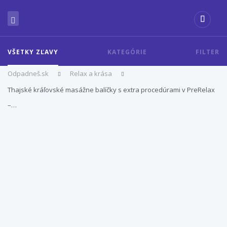
VŠETKY ZĽAVY
KATEGÓRIE
FILTER
Odpadneš.sk
Relax a krása
Thajské kráľovské masážne balíčky s extra procedúrami v PreRelax
–…