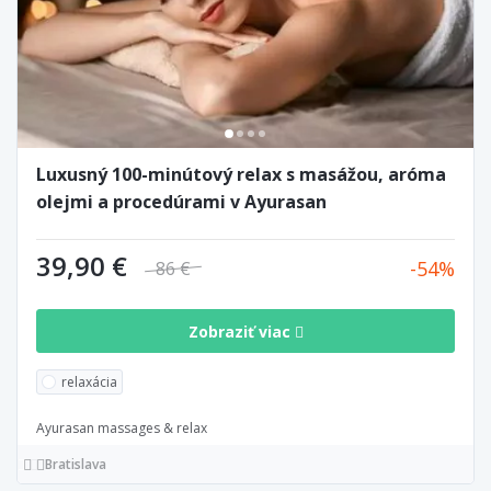
Luxusný 100-minútový relax s masážou, aróma
olejmi a procedúrami v Ayurasan
39,90 €
54
86 €
Zobraziť viac
relaxácia
Ayurasan massages & relax
Bratislava