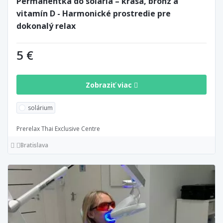
Permanentka do solária – krása, bronz a
vitamín D - Harmonické prostredie pre
dokonalý relax
5 €
Zobraziť viac
solárium
Prerelax Thai Exclusive Centre
Bratislava