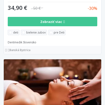
34,90 €
30
50 €
Zobraziť viac
deti
bielenie zubov
pre Deti
Dentmedik Slovensko
Banská Bystrica