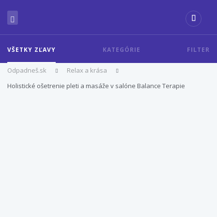
VŠETKY ZĽAVY
KATEGÓRIE
FILTER
Odpadneš.sk
Relax a krása
Holistické ošetrenie pleti a masáže v salóne Balance Terapie