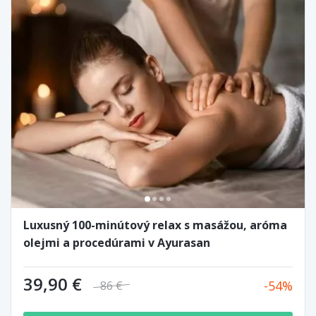
Luxusný 100-minútový relax s masážou, aróma
olejmi a procedúrami v Ayurasan
39,90 €
54
86 €