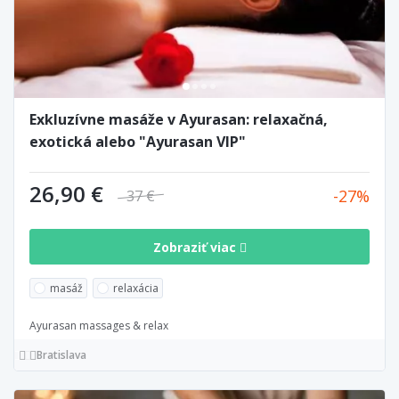
Exkluzívne masáže v Ayurasan: relaxačná,
exotická alebo "Ayurasan VIP"
26,90 €
27
37 €
Zobraziť viac
masáž
relaxácia
Ayurasan massages & relax
Bratislava