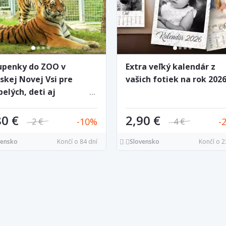
upenky do ZOO v
Extra veľký kalendár z
skej Novej Vsi pre
vašich fotiek na rok 202
elých, deti aj
hodcov
80 €
2,90 €
10
2 €
4 €
vensko
Končí o 84 dní
Slovensko
Končí o 2