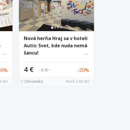
Nová herňa Hraj sa v hoteli
6
Autis: Svet, kde nuda nemá
šancu!
4 €
26
20
5 €
3 dní
Slovensko
Končí o 83 dní