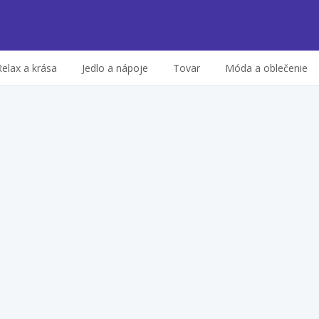
Relax a krása
Jedlo a nápoje
Tovar
Móda a oblečenie