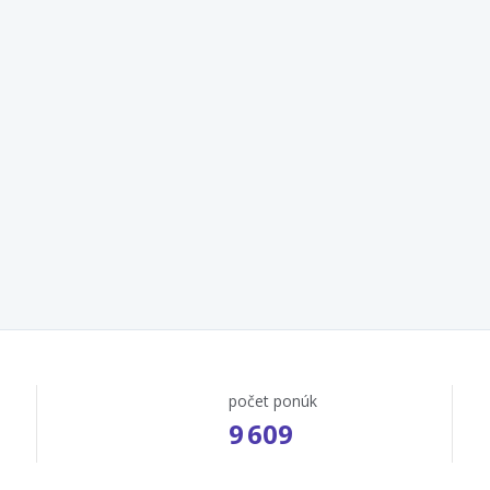
počet ponúk
9 609