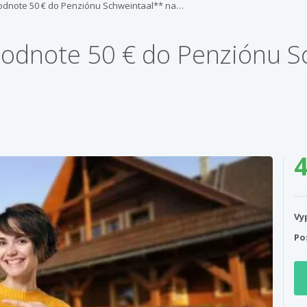
odnote 50 € do Penziónu Schweintaal** na…
hodnote 50 € do Penziónu S
4
Vy
Po