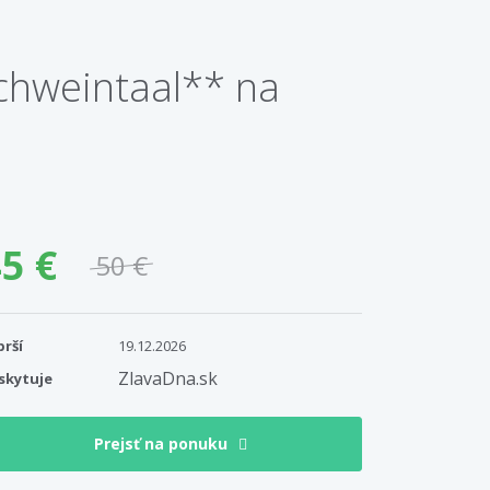
chweintaal** na
5 €
50 €
prší
19.12.2026
ZlavaDna.sk
skytuje
Prejsť na ponuku