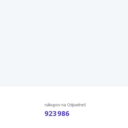
nákupov na Odpadneš
923 986