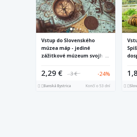
Vstup do Slovenského
Vst
múzea máp - jediné
Spiš
zážitkové múzeum svojho
dosp
druhu na Slovensku
dôc
2,29 €
1,
24
3 €
Banská Bystrica
Končí o 53 dní
Slo