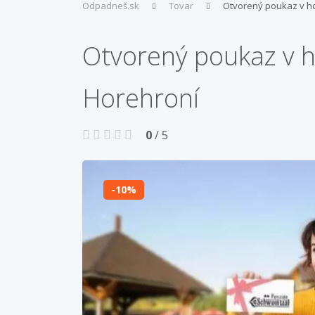
Odpadneš.sk
Tovar
Otvorený poukaz v h
Otvorený poukaz v 
Horehroní
0
/ 5
10