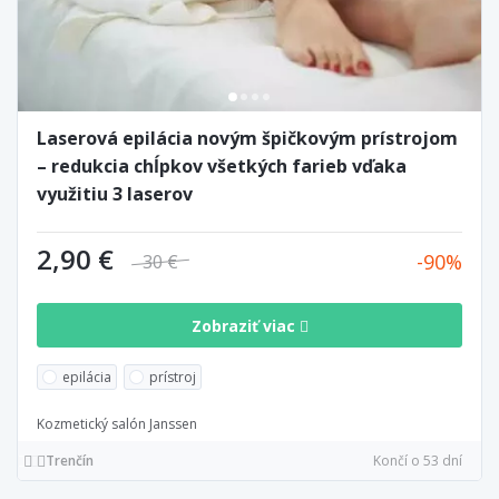
Laserová epilácia novým špičkovým prístrojom
– redukcia chĺpkov všetkých farieb vďaka
využitiu 3 laserov
2,90 €
90
30 €
Zobraziť viac
epilácia
prístroj
Kozmetický salón Janssen
Trenčín
Končí o 53 dní