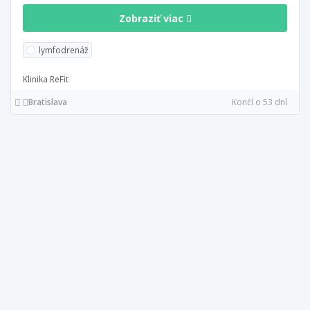
Zobraziť viac
lymfodrenáž
Klinika ReFit
Bratislava
Končí o 53 dní