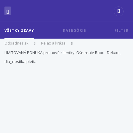
VŠETKY ZĽAVY
KATEGÓRIE
FILTER
Odpadneš.sk
Relax a krása
LIMITOVANÁ PONUKA pre nové klientky: Ošetrenie Babor Deluxe,
diagnostika pleti…