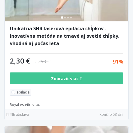
Unikátna SHR laserová epilácia chĺpkov -
inovatívna metóda na tmavé aj svetlé chĺpky,
vhodná aj počas leta
2,30 €
91
25 €
Zobraziť viac
epilácia
Royal estetic s.r.o.
Bratislava
Končí o 53 dní