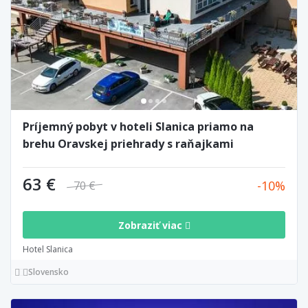
Príjemný pobyt v hoteli Slanica priamo na
brehu Oravskej priehrady s raňajkami
63 €
10
70 €
Zobraziť viac
Hotel Slanica
Slovensko