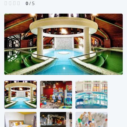
0
/ 5