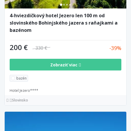
4-hviezdičkový hotel Jezero len 100 m od
slovinského Bohinjského jazera s raňajkami a
bazénom
200 €
39
330 €
Zobraziť viac
bazén
Hotel Jezero****
Slovinsko