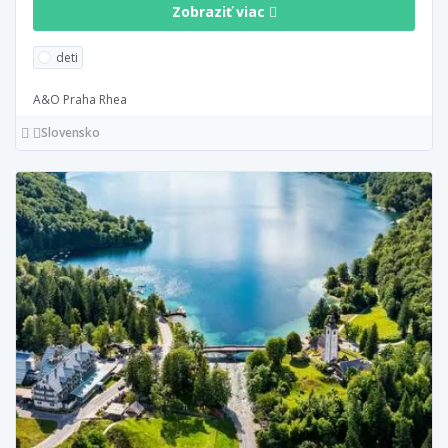
Zobraziť viac
deti
A&O Praha Rhea
Slovensko