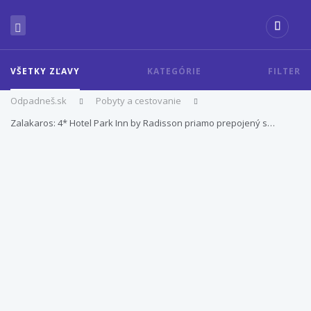
VŠETKY ZĽAVY
KATEGÓRIE
FILTER
Odpadneš.sk
Pobyty a cestovanie
Zalakaros: 4* Hotel Park Inn by Radisson priamo prepojený s…