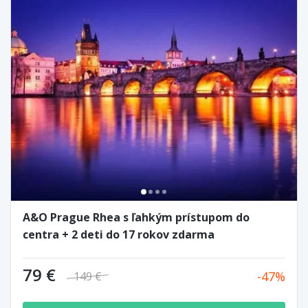
A&O Prague Rhea s ľahkým prístupom do
centra + 2 deti do 17 rokov zdarma
79 €
47
149 €