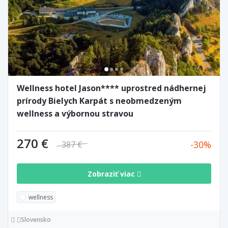
Wellness hotel Jason**** uprostred nádhernej
prírody Bielych Karpát s neobmedzeným
wellness a výbornou stravou
270 €
30
387 €
Zobraziť viac
wellness
Slovensko