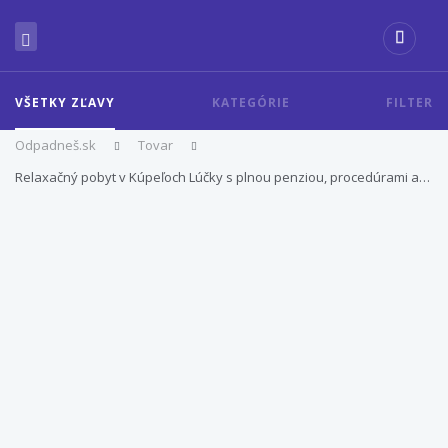
VŠETKY ZĽAVY
KATEGÓRIE
FILTER
Odpadneš.sk
Tovar
Relaxačný pobyt v Kúpeľoch Lúčky s plnou penziou, procedúrami a…