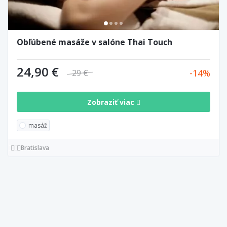
Obľúbené masáže v salóne Thai Touch
24,90 €
14
29 €
Zobraziť viac
masáž
Bratislava