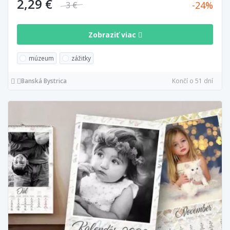
2,29 €
24
3 €
Zobraziť viac
múzeum
zážitky
Banská Bystrica
Končí o 51 dní