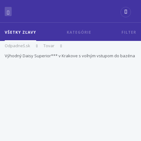
VŠETKY ZĽAVY
KATEGÓRIE
FILTER
Odpadneš.sk
Tovar
Výhodný Daisy Superior*** v Krakove s voľným vstupom do bazéna