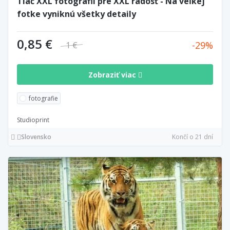
Tlač XXL fotografií pre XXL radosť - Na veľkej
fotke vyniknú všetky detaily
0,85 €
29
1 €
Zobraziť viac
fotografie
Studioprint
Slovensko
Končí o 21 dní