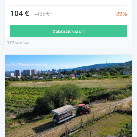
104 €
22
135 €
Zobraziť viac
Bratislava