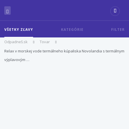
VŠETKY ZĽAVY
KATEGÓRIE
FILTER
Odpadneš.sk
Tovar
Relax v morskej vode termálneho kúpaliska Novolandia s termálnym
výplavovým …