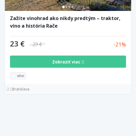
Zažite vinohrad ako nikdy predtým – traktor,
víno a história Rače
23 €
21
29 €
Zobraziť viac
víno
Bratislava