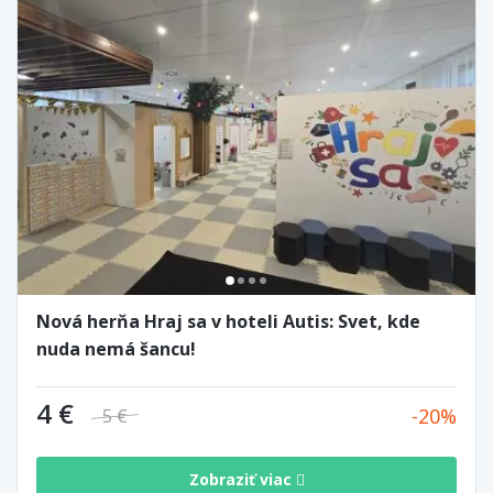
Nová herňa Hraj sa v hoteli Autis: Svet, kde
nuda nemá šancu!
4 €
20
5 €
Zobraziť viac