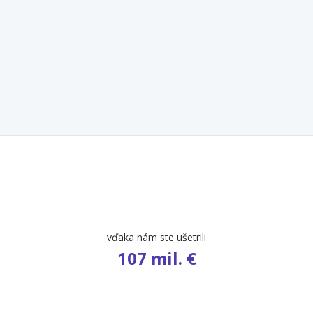
počet ponúk
9 609