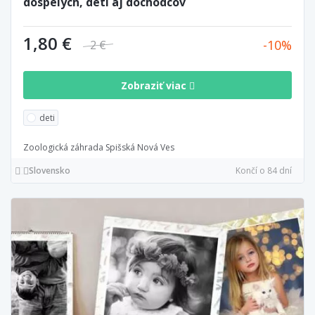
dospelých, deti aj dôchodcov
1,80 €
10
2 €
Zobraziť viac
deti
Zoologická záhrada Spišská Nová Ves
Slovensko
Končí o 84 dní