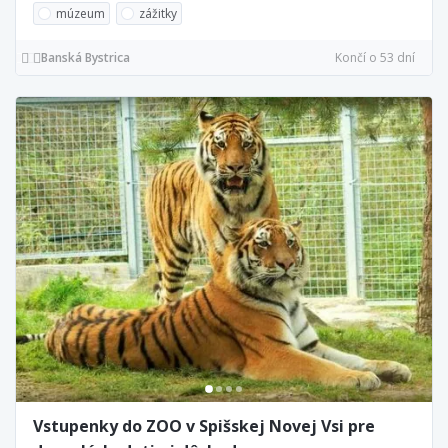
múzeum
zážitky
Banská Bystrica
Končí o 53 dní
Vstupenky do ZOO v Spišskej Novej Vsi pre