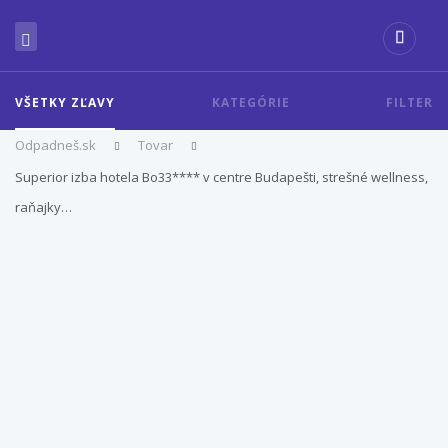
VŠETKY ZĽAVY
KATEGÓRIE
FILTER
Odpadneš.sk
Tovar
Superior izba hotela Bo33**** v centre Budapešti, strešné wellness,
raňajky…