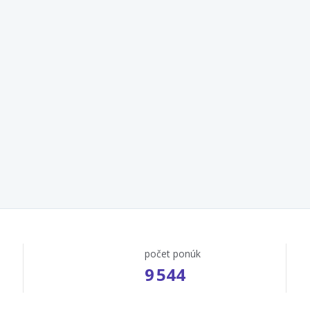
počet ponúk
9 544