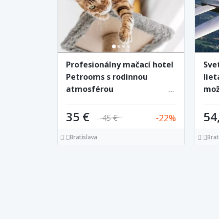
Profesionálny mačací hotel
Svet
Petrooms s rodinnou
liet
atmosférou
mož
obm
35 €
54
22
45 €
Bratislava
Brat