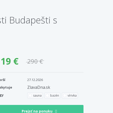
ti Budapešti s
19 €
290 €
prší
27.12.2026
ZlavaDna.sk
skytuje
gy
sauna
bazén
vírivka
Prejsť na ponuku