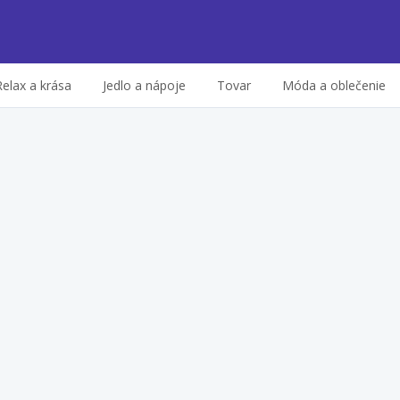
Relax a krása
Jedlo a nápoje
Tovar
Móda a oblečenie