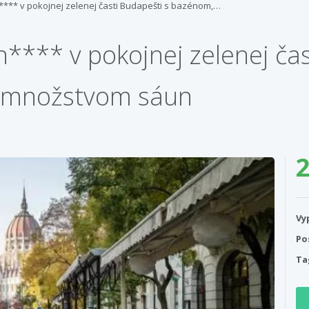
**** v pokojnej zelenej časti Budapešti s bazénom,…
**** v pokojnej zelenej čas
a množstvom sáun
2
Vy
Po
Ta