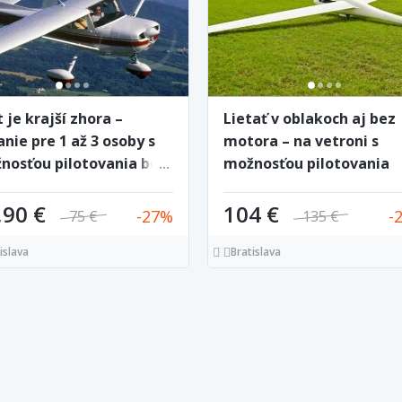
 je krajší zhora –
Lietať v oblakoch aj bez
anie pre 1 až 3 osoby s
motora – na vetroni s
nosťou pilotovania bez
možnosťou pilotovania
edzení
,90 €
104 €
27
75 €
135 €
islava
Bratislava