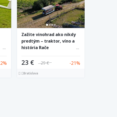
Zažite vinohrad ako nikdy
predtým – traktor, víno a
história Rače
23 €
22
21
29 €
Bratislava