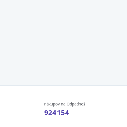
nákupov na Odpadneš
924 154