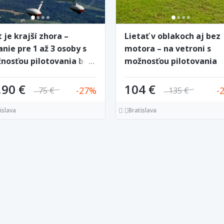
 je krajší zhora –
Lietať v oblakoch aj bez
anie pre 1 až 3 osoby s
motora – na vetroni s
nosťou pilotovania bez
možnosťou pilotovania
edzení
,90 €
104 €
27
75 €
135 €
islava
Bratislava