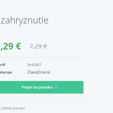
 zahryznutie
,29 €
7,29 €
prší
29.4.2027
ZlavaDna.sk
skytuje
Prejsť na ponuku
Zdielať ponuku