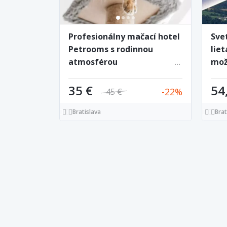
Profesionálny mačací hotel
Svet
Petrooms s rodinnou
liet
atmosférou
mož
obm
35 €
54
22
45 €
Bratislava
Brat