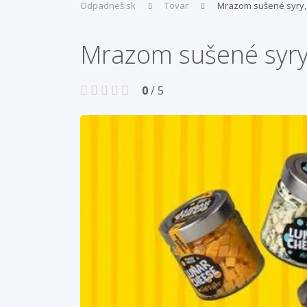
Odpadneš.sk
Tovar
Mrazom sušené syry, 
Mrazom sušené syry,
0
/ 5