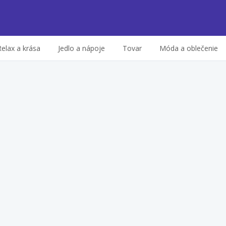
Relax a krása
Jedlo a nápoje
Tovar
Móda a oblečenie