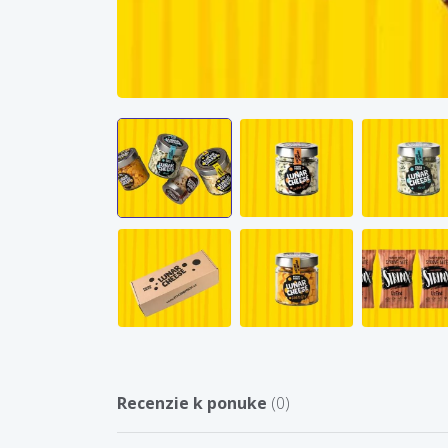
Recenzie k ponuke
(0)