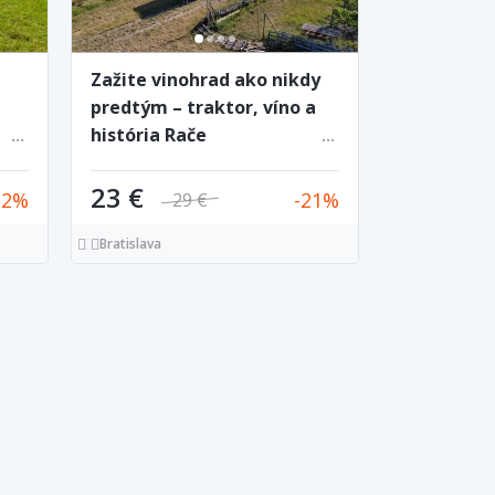
Zažite vinohrad ako nikdy
predtým – traktor, víno a
história Rače
23 €
22
21
29 €
Bratislava