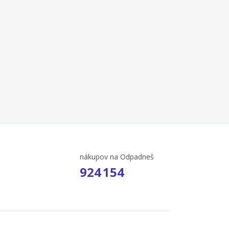
nákupov na Odpadneš
924 154