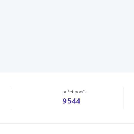
počet ponúk
9 544