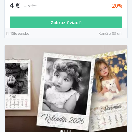
4 €
20
5 €
Zobraziť viac
Slovensko
Končí o 83 dní