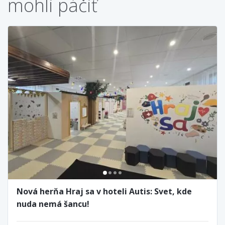
mohli páčiť
Nová herňa Hraj sa v hoteli Autis: Svet, kde
nuda nemá šancu!