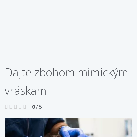
Dajte zbohom mimickým
vráskam
0
/ 5