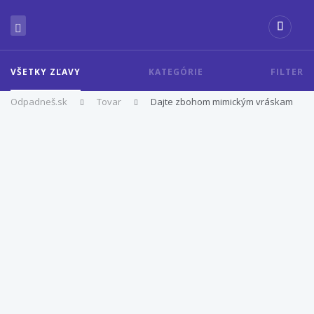
VŠETKY ZĽAVY
KATEGÓRIE
FILTER
Odpadneš.sk
Tovar
Dajte zbohom mimickým vráskam