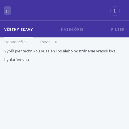
VŠETKY ZĽAVY
KATEGÓRIE
FILTER
Odpadneš.sk
Tovar
Výplň pier technikou Russian lips alebo odstránenie vrások kys.
hyalurónovou