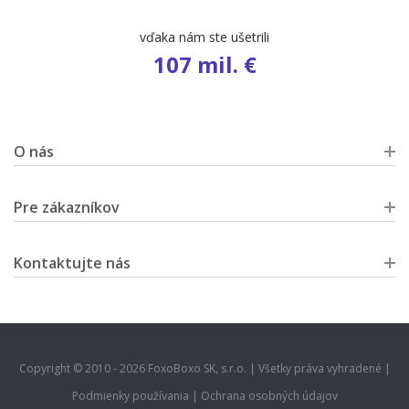
počet ponúk
9 452
O nás
Pre zákazníkov
Kontaktujte nás
Copyright © 2010 - 2026 FoxoBoxo SK, s.r.o. | Všetky práva vyhradené |
Podmienky používania
|
Ochrana osobných údajov