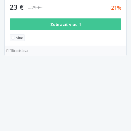
23 €
21
29 €
Zobraziť viac
víno
Bratislava