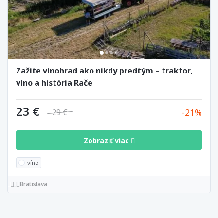
Zažite vinohrad ako nikdy predtým – traktor,
víno a história Rače
23 €
21
29 €
Zobraziť viac
víno
Bratislava