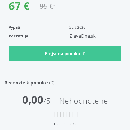
67 €
85 €
Vyprší
29.9.2026
ZlavaDna.sk
Poskytuje
Prejsť na ponuku
Recenzie k ponuke
(0)
0,00
/5
Nehodnotené
Hodnotené 0x