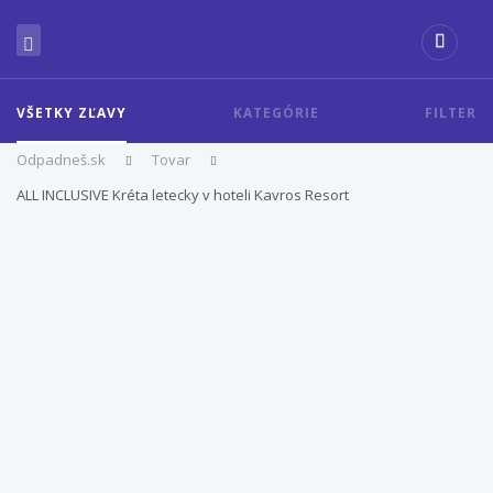
VŠETKY ZĽAVY
KATEGÓRIE
FILTER
Odpadneš.sk
Tovar
ALL INCLUSIVE Kréta letecky v hoteli Kavros Resort