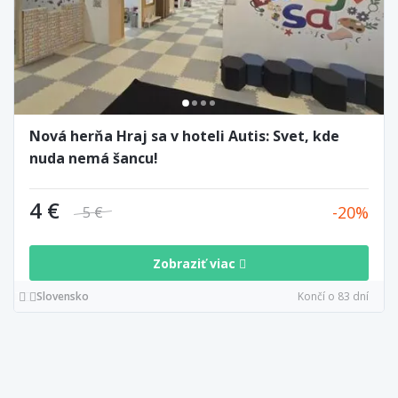
Nová herňa Hraj sa v hoteli Autis: Svet, kde
nuda nemá šancu!
4 €
20
5 €
Zobraziť viac
Slovensko
Končí o 83 dní