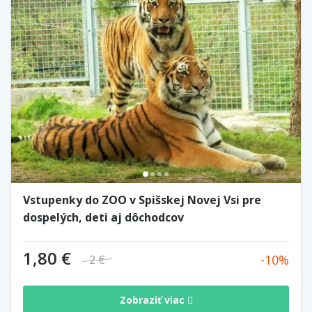
Vstupenky do ZOO v Spišskej Novej Vsi pre
dospelých, deti aj dôchodcov
1,80 €
10
2 €
Zobraziť viac