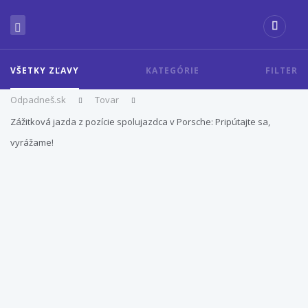
VŠETKY ZĽAVY
KATEGÓRIE
FILTER
Odpadneš.sk
Tovar
Zážitková jazda z pozície spolujazdca v Porsche: Pripútajte sa,
vyrážame!