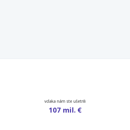
počet ponúk
9 461