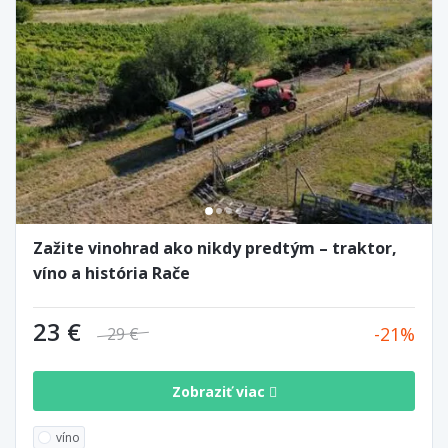
Zažite vinohrad ako nikdy predtým – traktor,
víno a história Rače
23 €
21
29 €
Zobraziť viac
víno