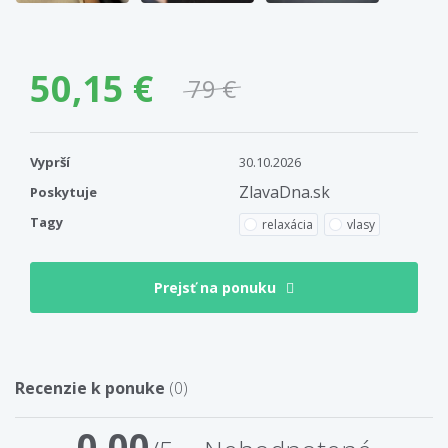
50,15 €
79 €
Vyprší
30.10.2026
ZlavaDna.sk
Poskytuje
Tagy
relaxácia
vlasy
Prejsť na ponuku
Recenzie k ponuke
(0)
0,00