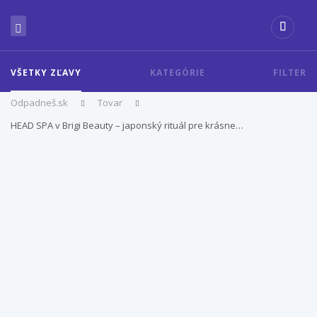
VŠETKY ZĽAVY
KATEGÓRIE
FILTER
Odpadneš.sk
Tovar
HEAD SPA v Brigi Beauty – japonský rituál pre krásne…