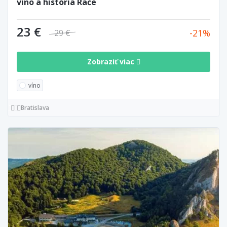
víno a história Rače
23 €
21
29 €
Zobraziť viac
víno
Bratislava