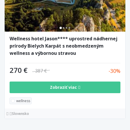
Wellness hotel Jason**** uprostred nádhernej
prírody Bielych Karpát s neobmedzeným
wellness a výbornou stravou
270 €
30
387 €
Zobraziť viac
wellness
Slovensko