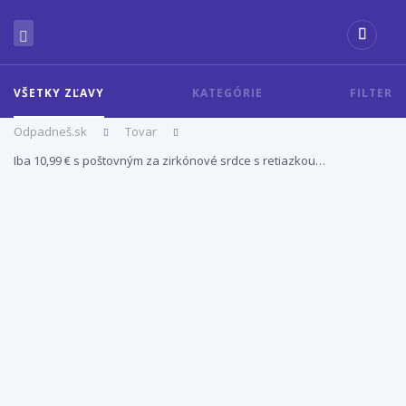
VŠETKY ZĽAVY
KATEGÓRIE
FILTER
Odpadneš.sk
Tovar
Iba 10,99 € s poštovným za zirkónové srdce s retiazkou…