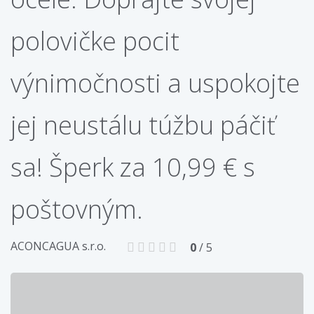
polovičke pocit
výnimočnosti a uspokojte
jej neustálu túžbu páčiť
sa! Šperk za 10,99 € s
poštovným.
ACONCAGUA s.r.o.
0
/ 5