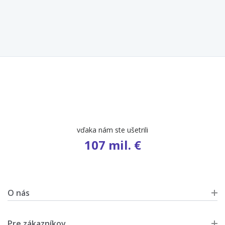
počet ponúk
9 486
O nás
Pre zákazníkov