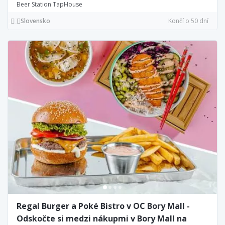
Beer Station TapHouse
Slovensko
Končí o 50 dní
Regal Burger a Poké Bistro v OC Bory Mall -
Odskočte si medzi nákupmi v Bory Mall na