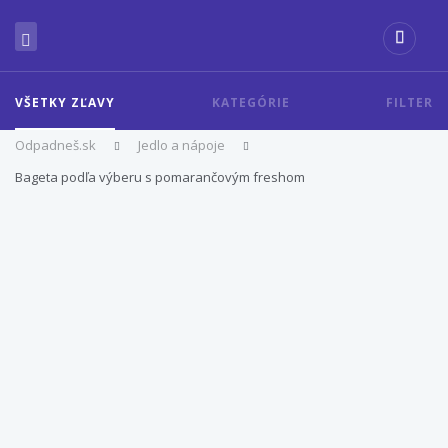
VŠETKY ZĽAVY
KATEGÓRIE
FILTER
Odpadneš.sk
Jedlo a nápoje
Bageta podľa výberu s pomarančovým freshom