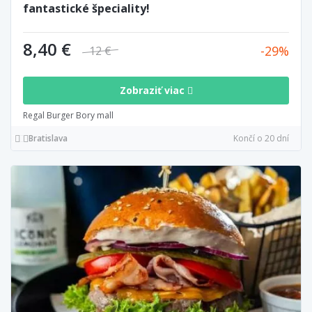
fantastické špeciality!
8,40 €
29
12 €
Zobraziť viac
Regal Burger Bory mall
Bratislava
Končí o 20 dní