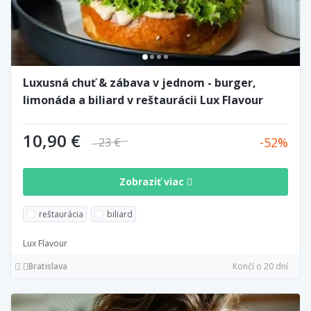
Luxusná chuť & zábava v jednom - burger,
limonáda a biliard v reštaurácii Lux Flavour
10,90 €
52
23 €
Zobraziť viac
reštaurácia
biliard
Lux Flavour
Bratislava
Končí o 20 dní