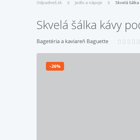
Odpadneš.sk
Jedlo a nápoje
Skvelá šálka
Skvelá šálka kávy p
Bagetéria a kaviareň Baguette
26