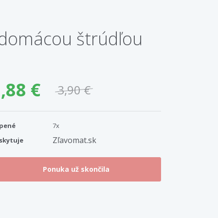
u domácou štrúdľou
,88 €
3,90 €
pené
7x
Zľavomat.sk
skytuje