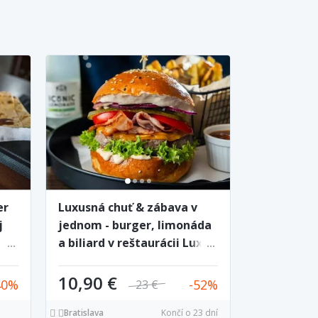
er
Luxusná chuť & zábava v
j
jednom - burger, limonáda
a biliard v reštaurácii Lux
Flavour
10,90 €
40
52
23 €
Bratislava
Končí o 23 dní