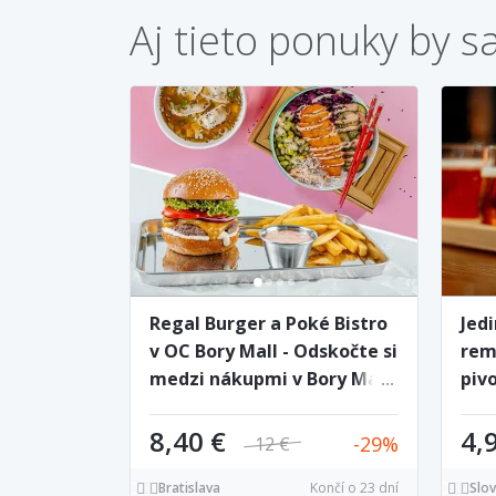
Aj tieto ponuky by s
Regal Burger a Poké Bistro
Jed
v OC Bory Mall - Odskočte si
rem
medzi nákupmi v Bory Mall
piv
na fantastické špeciality!
TA
8,40 €
4,
29
12 €
Bratislava
Končí o 23 dní
Slo