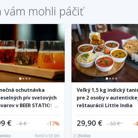
a vám mohli páčiť
inečná ochutnávka
Veľký 1,5 kg indický tani
eselných pív svetových
pre 2 osoby v autenticke
ovarov v BEER STATION
reštaurácii Little India
PHOUSE
Košice
99 €
29,90 €
17
6 €
50 €
vensko
Končí o 53 dní
Košice