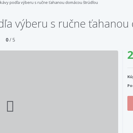
 kávy podľa výberu s ručne ťahanou domácou štrúdľou
odľa výberu s ručne ťahano
0
/ 5
2
Kú
Po