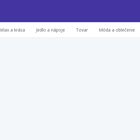
Relax a krása
Jedlo a nápoje
Tovar
Móda a oblečenie