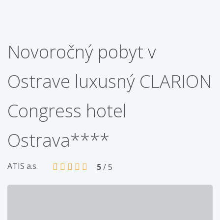
Novoročný pobyt v
Ostrave luxusný CLARION
Congress hotel
Ostrava****
ATIS a.s.
5
/ 5