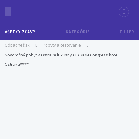
VŠETKY ZĽAVY
KATEGÓRIE
FILTER
Odpadneš.sk
Pobyty a cestovanie
Novoročný pobyt v Ostrave luxusný CLARION Congress hotel
Ostrava****