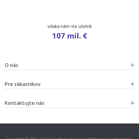
počet ponúk
9 668
O nás
Pre zákazníkov
Kontaktujte nás
Copyright © 2010 - 2026 FoxoBoxo SK, s.r.o. | Všetky práva vyhradené |