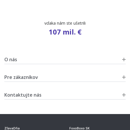
vďaka nám ste ušetrili
107 mil. €
O nás
Pre zákazníkov
Kontaktujte nás
ZľavaDňa
FoxoBoxo SK