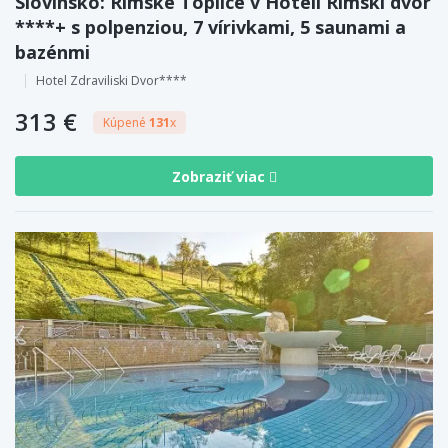
Slovinsko: Rimske Toplice v Hoteli Rimski dvor
****+ s polpenziou, 7 vírivkami, 5 saunami a
bazénmi
Hotel Zdraviliski Dvor****
313 €
Kúpené
131
x
Zobraziť viac