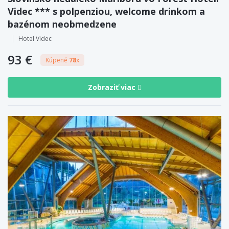
Videc *** s polpenziou, welcome drinkom a
bazénom neobmedzene
Hotel Videc
93 €
Kúpené
78
x
Zobraziť viac