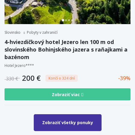
Slovinsko
Pobyty v zahraničí
4-hviezdičkový hotel Jezero len 100 m od
slovinského Bohinjského jazera s raňajkami a
bazénom
Hotel Jezero****
200 €
39
330 €
Končí o 324 dní
Zobraziť viac
Zobraziť všetky ponuky