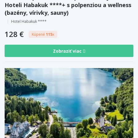
Hoteli Habakuk ****+ s polpenziou a wellness
(bazény, vírivky, sauny)
Hotel Habakuk ****
128 €
Kúpené
115
x
Zobraziť viac