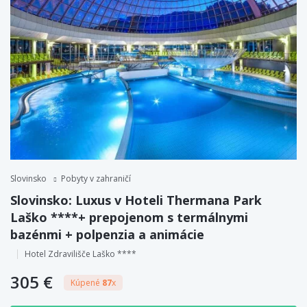
Slovinsko
Pobyty v zahraničí
Slovinsko: Luxus v Hoteli Thermana Park
Laško ****+ prepojenom s termálnymi
bazénmi + polpenzia a animácie
Hotel Zdravilišče Laško ****
305 €
Kúpené
87
x