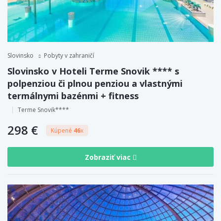
Slovinsko
Pobyty v zahraničí
Slovinsko v Hoteli Terme Snovik **** s
polpenziou či plnou penziou a vlastnými
termálnymi bazénmi + fitness
Terme Snovik****
298 €
Kúpené
46
x
Zobraziť viac