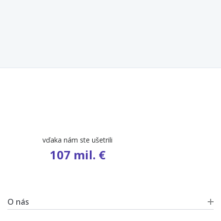
počet ponúk
9 461
O nás