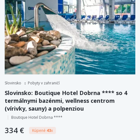
Slovinsko
Pobyty v zahraničí
Slovinsko: Boutique Hotel Dobrna **** so 4
termálnymi bazénmi, wellness centrom
(vírivky, sauny) a polpenziou
Boutique Hotel Dobrna ****
334 €
Kúpené
43
x