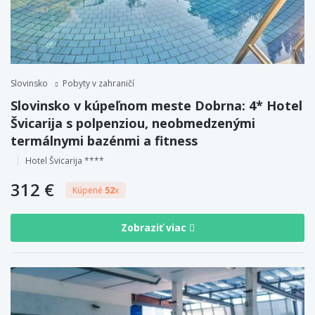
Slovinsko
Pobyty v zahraničí
Slovinsko v kúpeľnom meste Dobrna: 4* Hotel
Švicarija s polpenziou, neobmedzenými
termálnymi bazénmi a fitness
Hotel Švicarija ****
312 €
Kúpené
52
x
Zobraziť viac