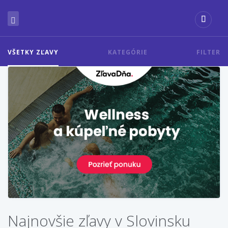
VŠETKY ZĽAVY
KATEGÓRIE
FILTER
Najnovšie zľavy v Slovinsku