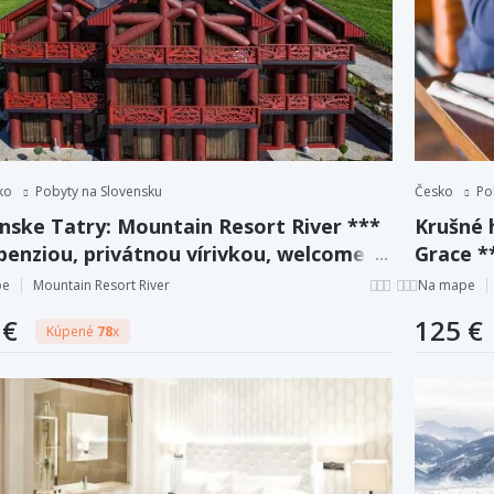
ko
Pobyty na Slovensku
Česko
Po
anske Tatry: Mountain Resort River ***
Krušné 
penziou, privátnou vírivkou, welcome
Grace **
kom a detským kútikom
welcome
pe
Mountain Resort River
Na mape
 €
125 €
Kúpené
78
x