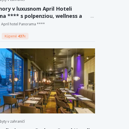
hory v luxusnom April Hoteli
a **** s polpenziou, wellness a
e drinkom
April hotel Panorama ****
Kúpené
437
x
byty v zahraničí