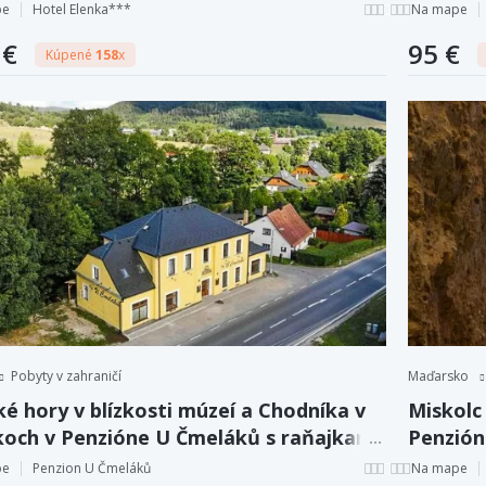
ka s polpenziou
polpenz
pe
Hotel Elenka***
Na mape
 €
95 €
Kúpené
158
x
Pobyty v zahraničí
Maďarsko
ké hory v blízkosti múzeí a Chodníka v
Miskolc
koch v Penzióne U Čmeláků s raňajkami
Penzión
lpenziou
welcome
pe
Penzion U Čmeláků
Na mape