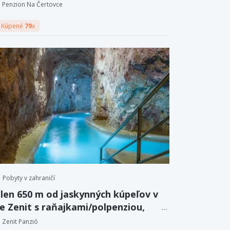
iou a ihriskom
Penzion Na Čertovce
Kúpené
79
x
Pobyty v zahraničí
 len 650 m od jaskynných kúpeľov v
e Zenit s raňajkami/polpenziou,
 drinkom a zľavami
Zenit Panzió