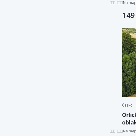
Elen
Na ma
149
Česko
Orlic
obla
či po
Na ma