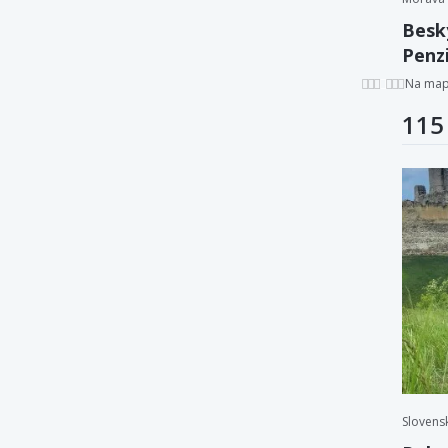
Besk
Penz
drin
Na ma
115
Slovens