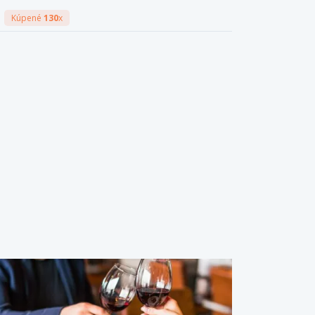
Kúpené
130
x