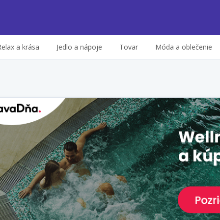
Relax a krása
Jedlo a nápoje
Tovar
Móda a oblečenie