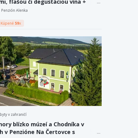
i, fľašou či degustáciou vína +
 drink
Penzión Alenka
Kúpené
59
x
byty v zahraničí
 hory blízko múzeí a Chodníka v
h v Penzióne Na Čertovce s