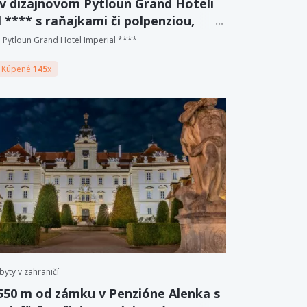
 v dizajnovom Pytloun Grand Hoteli
 **** s raňajkami či polpenziou,
 a zľavou
Pytloun Grand Hotel Imperial ****
Kúpené
145
x
byty v zahraničí
 550 m od zámku v Penzióne Alenka s