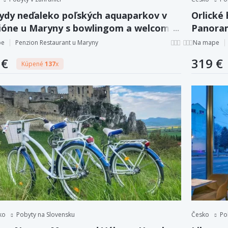
ydy neďaleko poľských aquaparkov v
Orlické 
ióne u Maryny s bowlingom a welcome
Panoram
kom + raňajky.
welcom
pe
Penzion Restaurant u Maryny
Na mape
 €
319 €
Kúpené
137
x
ko
Pobyty na Slovensku
Česko
Po