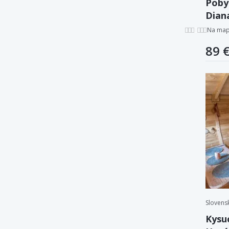
Poby
Dian
zapo
Na ma
89 
Slovens
Kysu