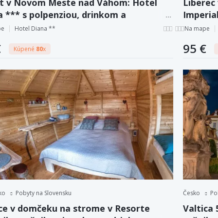
t v Novom Meste nad Váhom: Hotel
Liberec
a *** s polpenziou, drinkom a
Imperial
žičaním bicyklov
drinkom
pe
Hotel Diana **
Na mape
€
95 €
Kúpené
80
x
ko
Pobyty na Slovensku
Česko
Po
ce v domčeku na strome v Resorte
Valtica