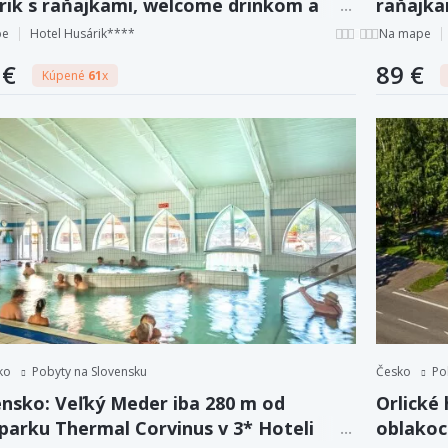
rik s raňajkami, welcome drinkom a
raňajkam
pom do wellness
welcome
pe
Hotel Husárik****
Na mape
 €
89 €
Kúpené
61
x
ko
Pobyty na Slovensku
Česko
Po
ensko: Veľký Meder iba 280 m od
Orlické
parku Thermal Corvinus v 3* Hoteli
oblakoc