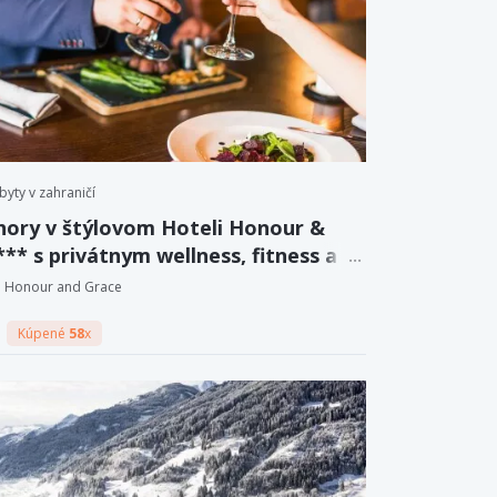
byty v zahraničí
hory v štýlovom Hoteli Honour &
** s privátnym wellness, fitness a
 drinkom + raňajky
Honour and Grace
Kúpené
58
x