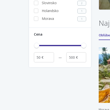
Slovinsko
2
Holandsko
1
Morava
1
Naj
Cena
Obľúb
Morava