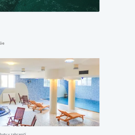
šie
byty v zahraničí