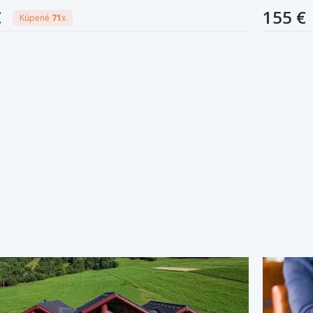
€
155 €
Kúpené
71
x