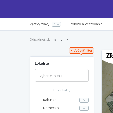
Všetky zľavy
Pobyty a cestovanie
654
Odpadneš.sk
drink
Vyčistiť filter
×
Lokalita
Top lokality
Rakúsko
5
Nemecko
4