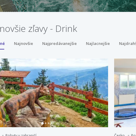
novšie zľavy - Drink
ené
Najnovšie
Najpredávanejšie
Najlacnejšie
Najdrah
Pobyty v zahraničí
Česko
Po