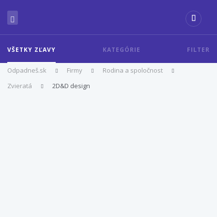
VŠETKY ZĽAVY
KATEGÓRIE
FILTER
Odpadneš.sk
Firmy
Rodina a spoločnost
Zvieratá
2D&D design