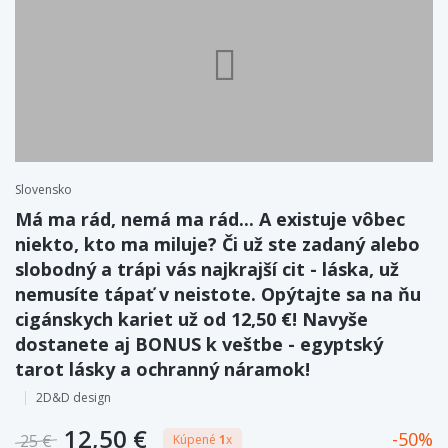
Slovensko
Má ma rád, nemá ma rád... A existuje vôbec
niekto, kto ma miluje? Či už ste zadaný alebo
slobodný a trápi vás najkrajší cit - láska, už
nemusíte tápať v neistote. Opýtajte sa na ňu
cigánskych kariet už od 12,50 €! Navyše
dostanete aj BONUS k veštbe - egyptský
tarot lásky a ochranný náramok!
2D&D design
12,50 €
50
25 €
Kúpené
1
x