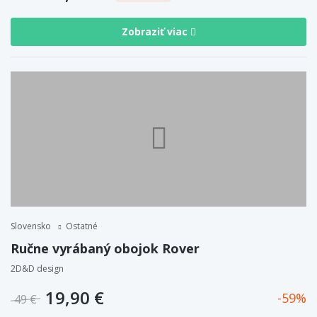
Zobraziť viac
Slovensko
Ostatné
Ručne vyrábaný obojok Rover
2D&D design
19,90 €
59
49 €