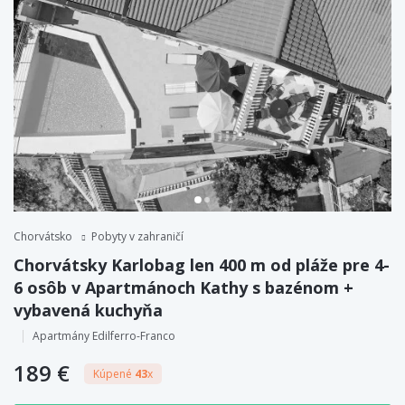
Chorvátsko
Pobyty v zahraničí
Chorvátsky Karlobag len 400 m od pláže pre 4-
6 osôb v Apartmánoch Kathy s bazénom +
vybavená kuchyňa
Apartmány Edilferro-Franco
189 €
Kúpené
43
x