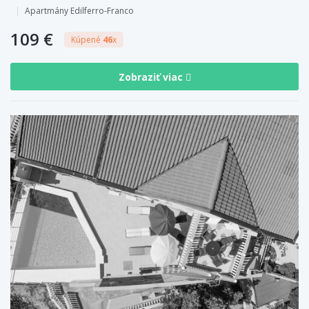
Apartmány Edilferro-Franco
109 €
Kúpené
46
x
Zobraziť viac