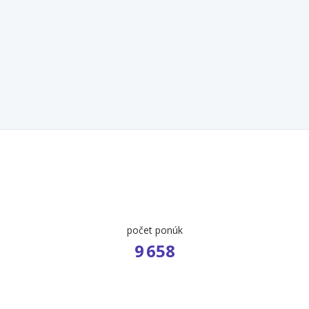
počet ponúk
9 658