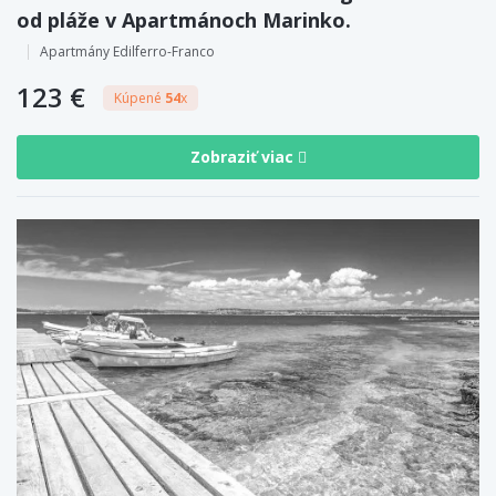
od pláže v Apartmánoch Marinko.
Apartmány Edilferro-Franco
123 €
Kúpené
54
x
Zobraziť viac