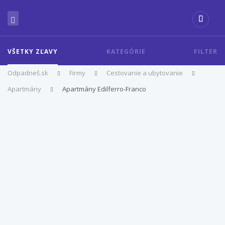
VŠETKY ZĽAVY
KATEGÓRIE
FILTER
Odpadneš.sk
Firmy
Cestovanie a ubytovanie
Apartmány
Apartmány Edilferro-Franco