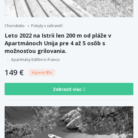
Chorvátsko
Pobyty v zahraničí
Leto 2022 na Istrii len 200 m od pláže v
Apartmánoch Unija pre 4 až 5 osôb s
možnosťou grilovania.
Apartmány Edilferro-Franco
149 €
Kúpené
51
x
Zobraziť viac