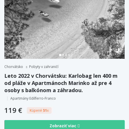
Chorvátsko
Pobyty v zahraničí
Leto 2022 v Chorvátsku: Karlobag len 400 m
od pláže v Apartmánoch Marinko až pre 4
osoby s balkónom a záhradou.
Apartmány Edilferro-Franco
119 €
Kúpené
51
x
Zobraziť viac