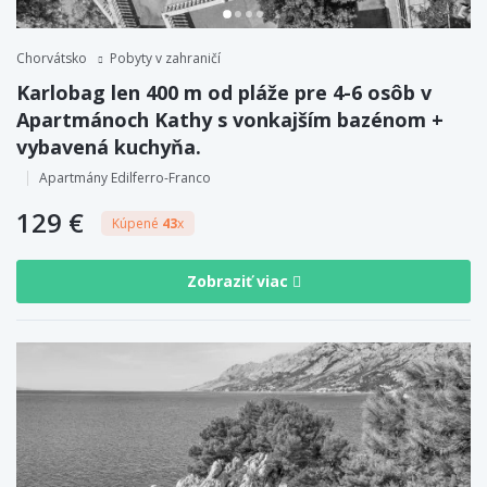
Chorvátsko
Pobyty v zahraničí
Karlobag len 400 m od pláže pre 4-6 osôb v
Apartmánoch Kathy s vonkajším bazénom +
vybavená kuchyňa.
Apartmány Edilferro-Franco
129 €
Kúpené
43
x
Zobraziť viac