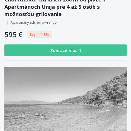
Apartmánoch Unija pre 4 až 5 osôb s
možnosťou grilovania
Apartmány Edilferro-Franco
595 €
Kúpené
55
x
Zobraziť viac