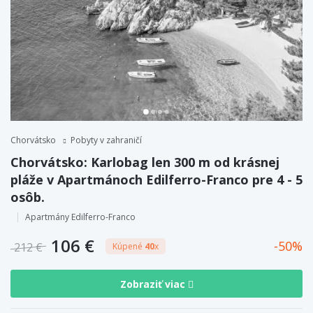
Chorvátsko
Pobyty v zahraničí
Chorvátsko: Karlobag len 300 m od krásnej
pláže v Apartmánoch Edilferro-Franco pre 4 - 5
osôb.
Apartmány Edilferro-Franco
106 €
50
212 €
Kúpené
40
x
Zobraziť viac