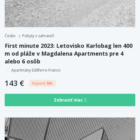
Česko
Pobyty v zahraničí
First minute 2023: Letovisko Karlobag len 400
m od pláže v Magdalena Apartments pre 4
alebo 6 osôb
Apartmány Edilferro-Franco
143 €
Kúpené
59
x
Zobraziť viac