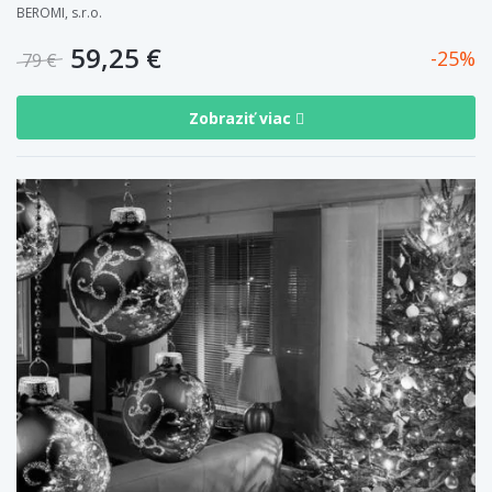
BEROMI, s.r.o.
59,25 €
25
79 €
Zobraziť viac