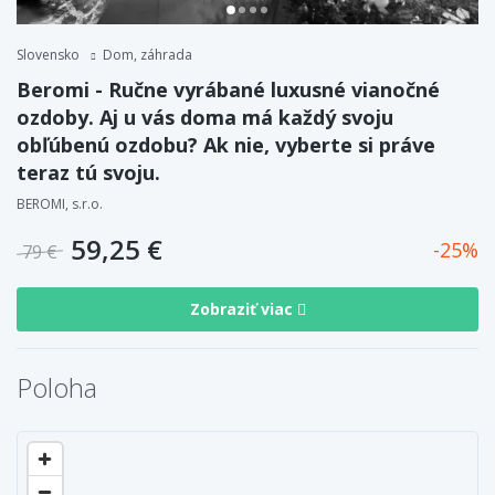
Slovensko
Dom, záhrada
Beromi - Ručne vyrábané luxusné vianočné
ozdoby. Aj u vás doma má každý svoju
obľúbenú ozdobu? Ak nie, vyberte si práve
teraz tú svoju.
BEROMI, s.r.o.
59,25 €
25
79 €
Zobraziť viac
Poloha