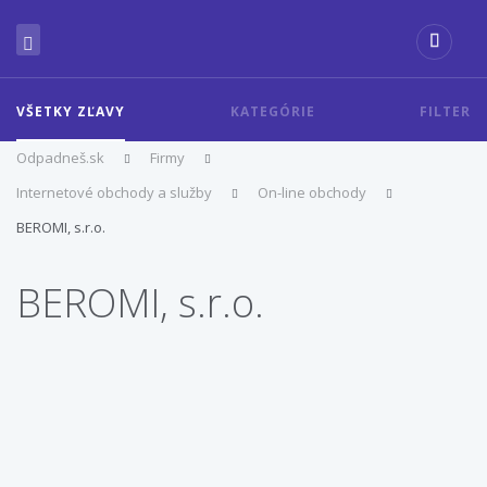
VŠETKY ZĽAVY
KATEGÓRIE
FILTER
Odpadneš.sk
Firmy
Internetové obchody a služby
On-line obchody
BEROMI, s.r.o.
BEROMI, s.r.o.