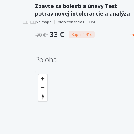
Zbavte sa bolesti a únavy Test
potravinovej intolerancie a analýza
orgánov
Na mape
biorezonancia BICOM
33 €
5
70 €
Kúpené
41
x
Poloha