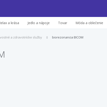
Relax a krása
Jedlo a nápoje
Tovar
Móda a oblečenie
vostné a zdravotnícke služby
biorezonancia BICOM
OM