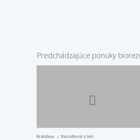
Predchádzajúce ponuky biore
Bratislava
Starostlivosť o telo