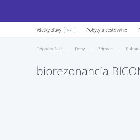
Všetky zľavy
Pobyty a cestovanie
653
Odpadneš.sk
Firmy
Zdravie
Pohoto
biorezonancia BIC