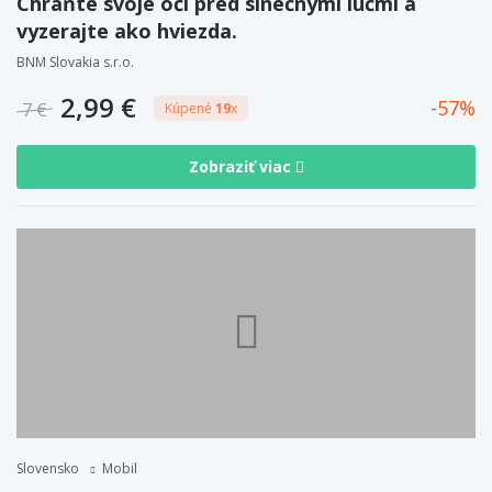
Chráňte svoje oči pred slnečnými lúčmi a
vyzerajte ako hviezda.
BNM Slovakia s.r.o.
2,99 €
57
7 €
Kúpené
19
x
Zobraziť viac
Slovensko
Mobil