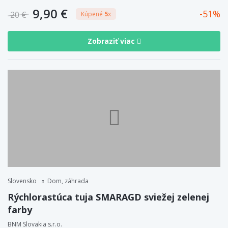
9,90 €
51
20 €
Kúpené
5
x
Zobraziť viac
Slovensko
Dom, záhrada
Rýchlorastúca tuja SMARAGD sviežej zelenej
farby
BNM Slovakia s.r.o.