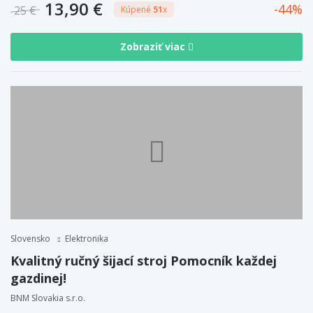
13,90 €
44
25 €
Kúpené
51
x
Zobraziť viac
Slovensko
Elektronika
Kvalitný ručný šijací stroj Pomocník každej
gazdinej!
BNM Slovakia s.r.o.