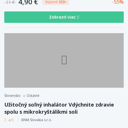
4,90 €
55
11 €
Kúpené
322
x
Zobraziť viac
Slovensko
Ostatné
Užitočný soľný inhalátor Vdýchnite zdravie
spolu s mikrokryštálikmi soli
4/5
BNM Slovakia s.r.o.