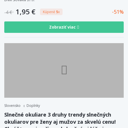
1,95 €
51
4 €
Kúpené
5
x
Zobraziť viac
Slovensko
Doplnky
Slnečné okuliare 3 druhy trendy slnečných
okuliarov pre ženy aj mužov za skvelú cenu!