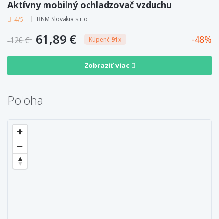
Aktívny mobilný ochladzovač vzduchu
4/5
BNM Slovakia s.r.o.
61,89 €
48
120 €
Kúpené
91
x
Zobraziť viac
Poloha