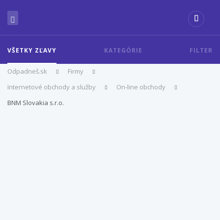
VŠETKY ZĽAVY
KATEGÓRIE
FILTER
Odpadneš.sk
Firmy
Internetové obchody a služby
On-line obchody
BNM Slovakia s.r.o.