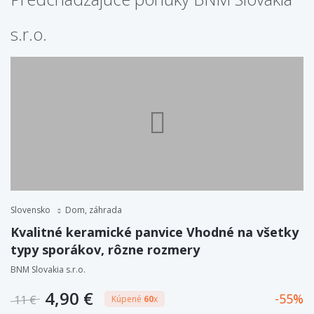
s.r.o.
Slovensko
Dom, záhrada
Kvalitné keramické panvice Vhodné na všetky
typy sporákov, rôzne rozmery
BNM Slovakia s.r.o.
4,90 €
55
11 €
Kúpené
60
x