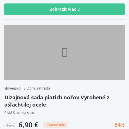
Zobraziť viac
Slovensko
Dom, záhrada
Dizajnová sada piatich nožov Vyrobené z
ušľachtilej ocele
BNM Slovakia s.r.o.
6,90 €
54
15 €
Kúpené
84
x