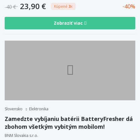
23,90 €
40
40 €
Kúpené
3
x
Zobraziť viac
Slovensko
Elektronika
Zamedzte vybíjaniu batérii BatteryFresher dá
zbohom všetkým vybitým mobilom!
BNM Slovakia s.r.o.