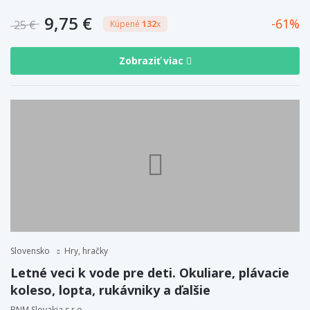
9,75 €
61
25 €
Kúpené
132
x
Zobraziť viac
Slovensko
Hry, hračky
Letné veci k vode pre deti. Okuliare, plávacie
koleso, lopta, rukávniky a ďalšie
BNM Slovakia s.r.o.