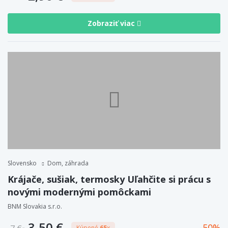
Zobraziť viac
Slovensko
Dom, záhrada
Krájače, sušiak, termosky Uľahčite si prácu s
novými modernými pomôckami
BNM Slovakia s.r.o.
3,50 €
50
Kúpené
65
x