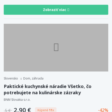
Zobraziť viac
Slovensko
Dom, záhrada
Paktické kuchynské náradie Všetko, čo
potrebujete na kulinárske zázraky
BNM Slovakia s.r.o.
2,90 €
42
5 €
Kúpené
11
x