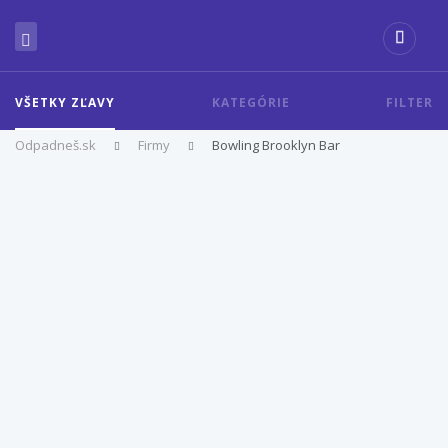
VŠETKY ZĽAVY
KATEGÓRIE
FILTER
Odpadneš.sk
Firmy
Bowling Brooklyn Bar