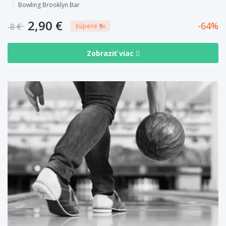
Bowling Brooklyn Bar
2,90 €
64
8 €
Kúpené
9
x
Zobraziť viac