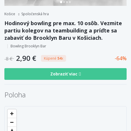
Košice
Spoločenská hra
Hodinový bowling pre max. 10 osôb. Vezmite
partiu kolegov na teambuilding a príďte sa
zabaviť do Brooklyn Baru v Košiciach.
Bowling Brooklyn Bar
2,90 €
64
8 €
Kúpené
54
x
Zobraziť viac
Poloha