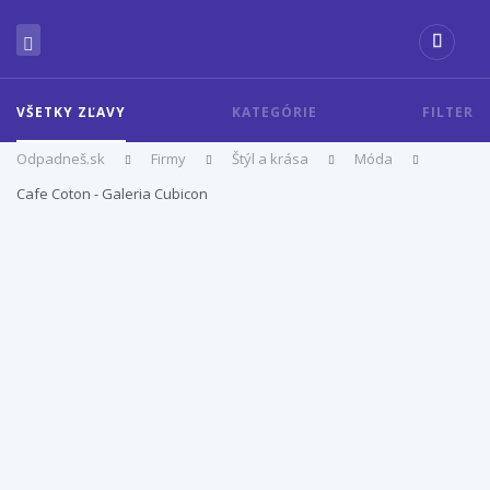
VŠETKY ZĽAVY
KATEGÓRIE
FILTER
Odpadneš.sk
Firmy
Štýl a krása
Móda
Cafe Coton - Galeria Cubicon