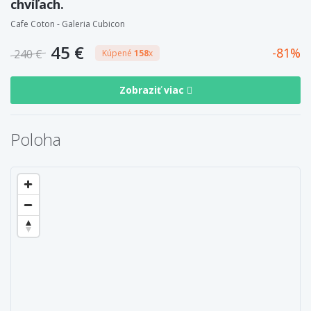
chvíľach.
Cafe Coton - Galeria Cubicon
45 €
81
240 €
Kúpené
158
x
Zobraziť viac
Poloha