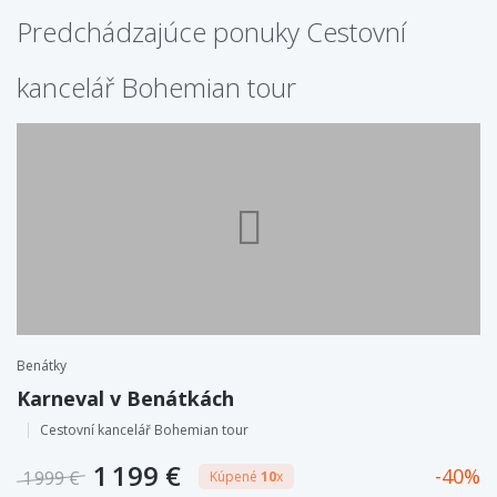
Predchádzajúce ponuky Cestovní
kancelář Bohemian tour
Benátky
Karneval v Benátkách
Cestovní kancelář Bohemian tour
1 199 €
40
1 999 €
Kúpené
10
x