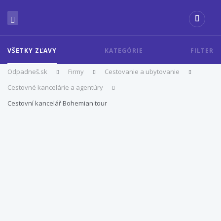
VŠETKY ZĽAVY
KATEGÓRIE
FILTER
Odpadneš.sk
Firmy
Cestovanie a ubytovanie
Cestovné kancelárie a agentúry
Cestovní kancelář Bohemian tour