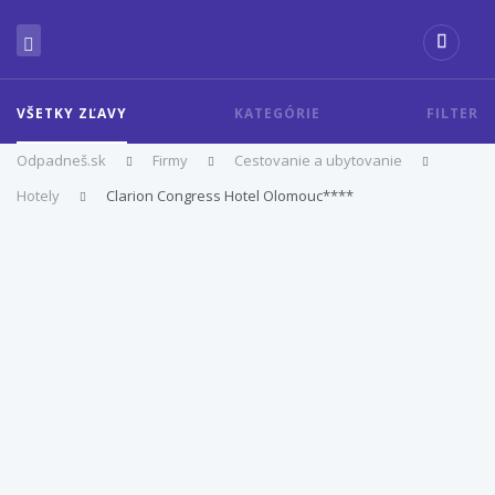
VŠETKY ZĽAVY
KATEGÓRIE
FILTER
Odpadneš.sk
Firmy
Cestovanie a ubytovanie
Hotely
Clarion Congress Hotel Olomouc****