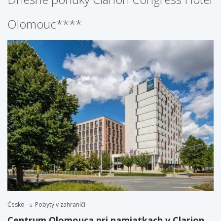
Olomouc****
Česko
Pobyty v zahraničí
Centrum Olomouca pri pamiatkach v Clarion