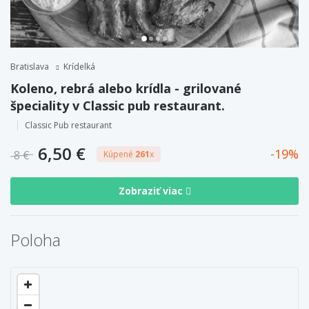
Bratislava
Krídelká
Koleno, rebrá alebo krídla - grilované
špeciality v Classic pub restaurant.
Classic Pub restaurant
6,50 €
19
8 €
Kúpené
261
x
Zobraziť viac
Poloha