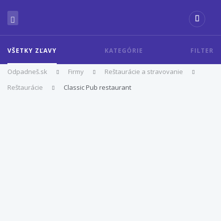
VŠETKY ZĽAVY
KATEGÓRIE
FILTER
Odpadneš.sk
Firmy
Reštaurácie a stravovanie
Reštaurácie
Classic Pub restaurant