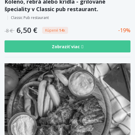
Koleno, rebrá alebo krídla - grilované
špeciality v Classic pub restaurant.
Classic Pub restaurant
6,50 €
19
8 €
Kúpené
14
x
Zobraziť viac