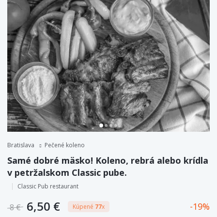
Bratislava
Pečené koleno
Samé dobré mäsko! Koleno, rebrá alebo krídla
v petržalskom Classic pube.
Classic Pub restaurant
6,50 €
19
8 €
Kúpené
77
x